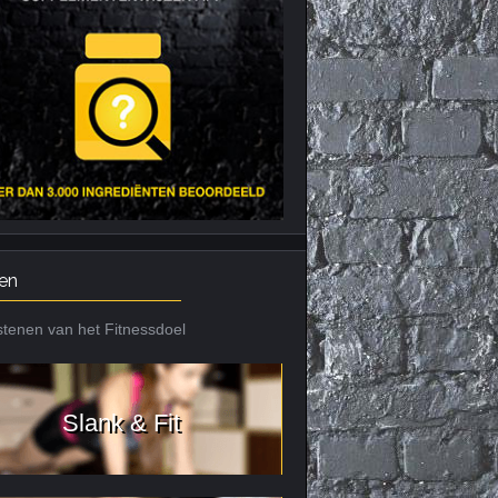
Nieuws archief
Citrus Aurantium
Tribulus Terrestris
Vitaminen en
mineralen
Weight Gainers
en
tenen van het Fitnessdoel
Slank & Fit