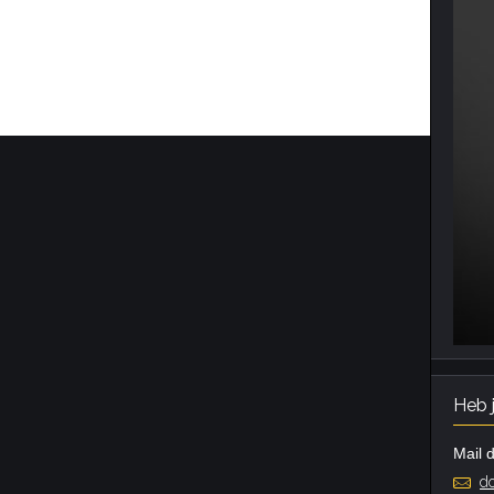
Heb 
Mail d
do