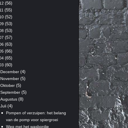
(56)
12
(55)
11
(52)
10
(53)
09
(53)
08
(57)
07
(63)
06
(66)
05
(65)
04
(60)
03
(4)
December
(5)
November
(5)
Oktober
(5)
September
(8)
Augustus
(4)
Juli
Pompen of verzuipen: het belang
van de pomp voor spiergroei
Weg met het wasbordje