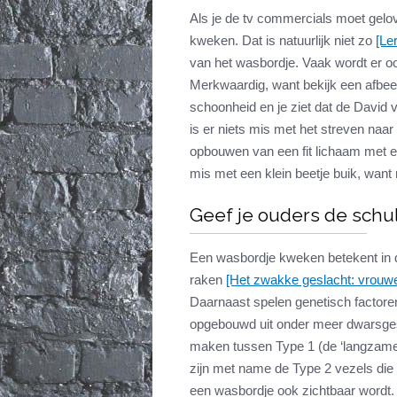
Als je de tv commercials moet gelov
kweken. Dat is natuurlijk niet zo
[Le
van het wasbordje. Vaak wordt er o
Merkwaardig, want bekijk een afbee
schoonheid en je ziet dat de David 
is er niets mis met het streven naa
opbouwen van een fit lichaam met e
mis met een klein beetje buik, want 
Geef je ouders de schu
Een wasbordje kweken betekent in de 
raken
[Het zwakke geslacht: vrouwe
Daarnaast spelen genetisch factoren 
opgebouwd uit onder meer dwarsgest
maken tussen Type 1 (de ‘langzame v
zijn met name de Type 2 vezels die
een wasbordje ook zichtbaar wordt.