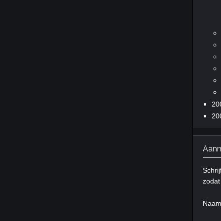
20
20
Aanm
Schrij
zodat 
Naa