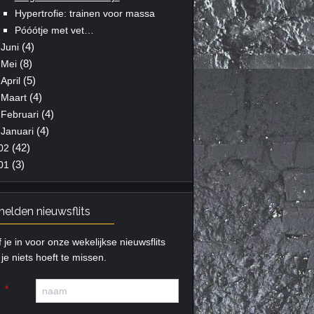
Hypertrofie: trainen voor massa
Póóótje met vet…
(4)
Juni
(8)
Mei
(5)
April
(4)
Maart
(4)
Februari
(4)
Januari
(42)
02
(3)
01
elden nieuwsflits
f je in voor onze wekelijkse nieuwsflits
je niets hoeft te missen.
m