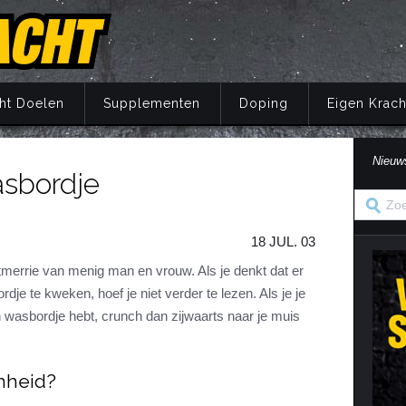
ht Doelen
Supplementen
Doping
Eigen Krach
Nieuw
sbordje
Trainingsprincipes
Principes
Belang van voeding
Wat is doping?
Principes
Eigen Kracht Fi
Ove
S
A
Krachttraining
Training
Energie
Doping en de wet
Training
Her
Pr
18 JUL. 03
Krachtoefeningen Benen
Voeding
Eiwitten
Nuchtere feiten over doping
Voeding
Ve
S
n
Krachtoefeningen Armen
Supplementen
Koolhydraten
Veel gestelde vragen
Supplementen
merrie van menig man en vrouw. Als je denkt dat er
i
je te kweken, hoef je niet verder te lezen. Als je je
Krachtoefeningen Borst
Herstel
Vetten
Herstel
in
 wasbordje hebt, crunch dan zijwaarts naar je muis
Krachtoefeningen Buik
Mentaal
Vocht
Mentaal
ma
Krachtoefeningen Billen
Jaarprogramma
Vezels
Jaarprogramma
nheid?
Krachtoefeningen Rug
Vitaminen
Krachtoefeningen Schouders
Mineralen