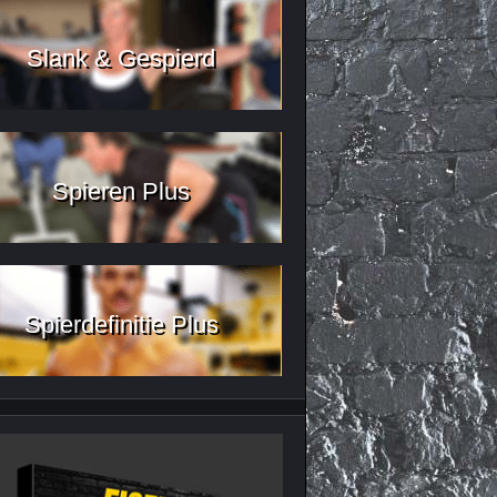
Slank & Gespierd
Spieren Plus
Spierdefinitie Plus