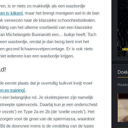
en, is er niets zo makkelijk als een wasbordje
Cardiotraining
Nutriënt Timing
ren tv kijken]
, maar het brengt menigeen wel in de ban
Hartslag en intensiteit
Voedingsfouten top 5
ok verwezen naar de klassieke schoonheidsidealen.
Combi van cardio en kracht
Veel gestelde vragen
lding van het ultieme voorbeeld van een klassieke
Trainingsfouten top 10
van Michelangelo Buonarotti een… buikje heeft. Toch
r een wasbordje, omdat je dan bezig bent met het
Veel gestelde vragen
en gezond lichaamsvetpercentage. Er is ook niets
niet iedereen kan een wasbordje krijgen.
ld!
Doel
eerste plaats dat je overtollig buikvet kwijt moet
Hoeks
n en training]
.
een belangrijke rol. Je skeletspieren zijn namelijk
reepte spiervezels. Daarbij kun je een onderscheid
ezels’) en Type 2a en 2b (de ‘snelle vezels’). Het
 zorgen voor de groei van de spiermassa, waardoor
 Bij de doorsnee mens is de verdeling van de types