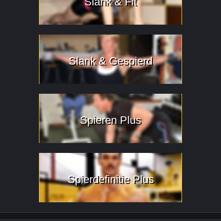
Slank & Fit
Slank & Gespierd
Spieren Plus
Spierdefinitie Plus