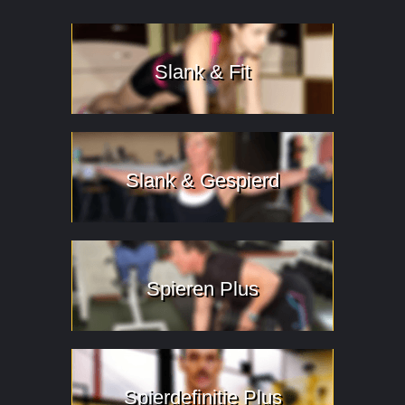
Slank & Fit
Slank & Gespierd
Spieren Plus
Spierdefinitie Plus