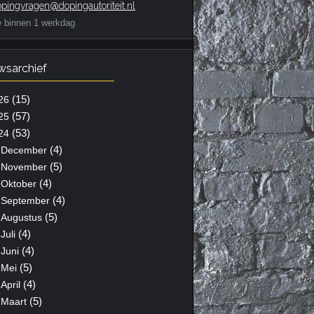
pingvragen@dopingautoriteit.nl
e binnen 1 werkdag
wsarchief
(15)
26
(57)
25
(53)
24
(4)
December
(5)
November
(4)
Oktober
(4)
September
(5)
Augustus
(4)
Juli
(4)
Juni
(5)
Mei
(4)
April
(5)
Maart