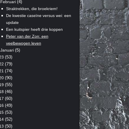
(4)
Februari
Straktrekken, die broekriem!
De kwestie caseïne versus wei: een
update
Een kuitspier heeft drie koppen
Peter van der Zon: een
veelbewogen leven
(5)
Januari
(53)
23
(79)
22
(74)
21
(90)
20
(55)
19
(46)
18
(60)
17
(49)
16
(53)
15
(52)
14
(50)
13