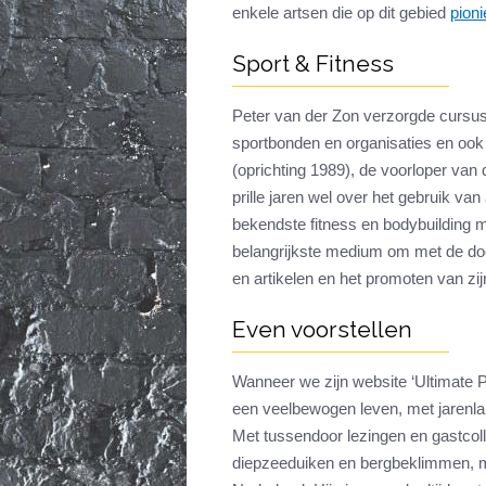
enkele artsen die op dit gebied
pion
Sport & Fitness
Peter van der Zon verzorgde cursus
sportbonden en organisaties en oo
(oprichting 1989), de voorloper van
prille jaren wel over het gebruik van
bekendste fitness en bodybuilding 
belangrijkste medium om met de doe
en artikelen en het promoten van zi
Even voorstellen
Wanneer we zijn website ‘Ultimate 
een veelbewogen leven, met jarenlan
Met tussendoor lezingen en gastcoll
diepzeeduiken en bergbeklimmen, ma