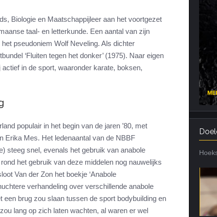
Cardiotraining
Nutriënt Timing
ds, Biologie en Maatschappijleer aan het voortgezet
Hartslag en intensiteit
Voedingsfouten top 5
maanse taal- en letterkunde. Een aantal van zijn
 het pseudoniem Wolf Neveling. Als dichter
Combi van cardio en kracht
Veel gestelde vragen
tbundel ‘Fluiten tegen het donker’ (1975). Naar eigen
Trainingsfouten top 10
 actief in de sport, waaronder karate, boksen,
Veel gestelde vragen
g
land populair in het begin van de jaren ’80, met
Doel
n Erika Mes. Het ledenaantal van de NBBF
) steeg snel, evenals het gebruik van anabole
Hoeks
 rond het gebruik van deze middelen nog nauwelijks
loot Van der Zon het boekje ‘Anabole
 nuchtere verhandeling over verschillende anabole
et een brug zou slaan tussen de sport bodybuilding en
ou lang op zich laten wachten, al waren er wel