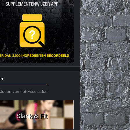
Nieuws archief
Citrus Aurantium
Tribulus Terrestris
Vitaminen en
mineralen
Weight Gainers
en
tenen van het Fitnessdoel
Slank & Fit