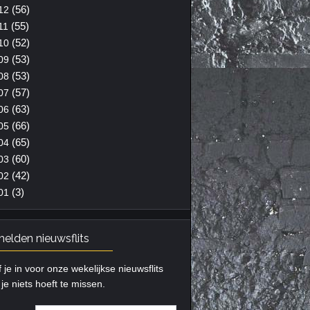
(56)
12
(55)
11
(52)
10
(53)
09
(53)
08
(57)
07
(63)
06
(66)
05
(65)
04
(60)
03
(42)
02
(3)
01
elden nieuwsflits
f je in voor onze wekelijkse nieuwsflits
je niets hoeft te missen.