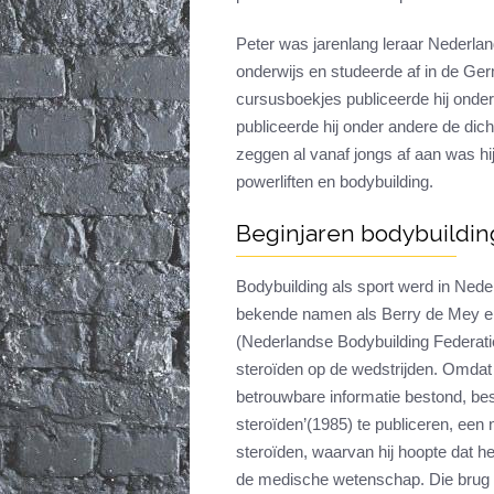
Peter was jarenlang leraar Nederlan
onderwijs en studeerde af in de Ger
cursusboekjes publiceerde hij onder
publiceerde hij onder andere de dich
zeggen al vanaf jongs af aan was hij
powerliften en bodybuilding.
Beginjaren bodybuildin
Bodybuilding als sport werd in Neder
bekende namen als Berry de Mey e
(Nederlandse Bodybuilding Federatie
steroïden op de wedstrijden. Omdat
betrouwbare informatie bestond, bes
steroïden’(1985) te publiceren, een
steroïden, waarvan hij hoopte dat h
de medische wetenschap. Die brug z