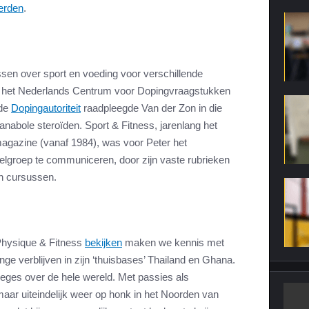
ierden
.
sen over sport en voeding voor verschillende
k het Nederlands Centrum voor Dopingvraagstukken
 de
Dopingautoriteit
raadpleegde Van der Zon in die
 anabole steroïden. Sport & Fitness, jarenlang het
magazine (vanaf 1984), was voor Peter het
lgroep te communiceren, door zijn vaste rubrieken
jn cursussen.
Physique & Fitness
bekijken
maken we kennis met
ge verblijven in zijn ‘thuisbases’ Thailand en Ghana.
eges over de hele wereld. Met passies als
ar uiteindelijk weer op honk in het Noorden van