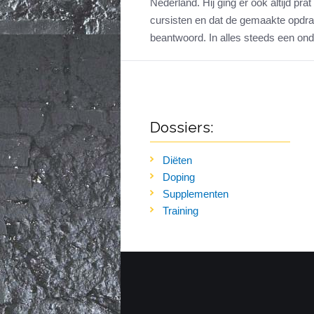
Nederland. Hij ging er ook altijd prat
cursisten en dat de gemaakte opdr
beantwoord. In alles steeds een onde
Dossiers:
Diëten
Doping
Supplementen
Training