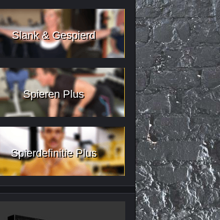
Slank & Gespierd
Spieren Plus
Spierdefinitie Plus