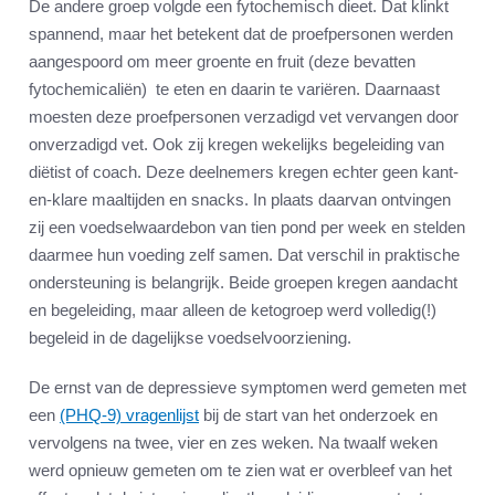
De andere groep volgde een fytochemisch dieet. Dat klinkt
spannend, maar het betekent dat de proefpersonen werden
aangespoord om meer groente en fruit (deze bevatten
fytochemicaliën) te eten en daarin te variëren. Daarnaast
moesten deze proefpersonen verzadigd vet vervangen door
onverzadigd vet. Ook zij kregen wekelijks begeleiding van
diëtist of coach. Deze deelnemers kregen echter geen kant-
en-klare maaltijden en snacks. In plaats daarvan ontvingen
zij een voedselwaardebon van tien pond per week en stelden
daarmee hun voeding zelf samen. Dat verschil in praktische
ondersteuning is belangrijk. Beide groepen kregen aandacht
en begeleiding, maar alleen de ketogroep werd volledig(!)
begeleid in de dagelijkse voedselvoorziening.
De ernst van de depressieve symptomen werd gemeten met
een
(PHQ-9) vragenlijst
bij de start van het onderzoek en
vervolgens na twee, vier en zes weken. Na twaalf weken
werd opnieuw gemeten om te zien wat er overbleef van het