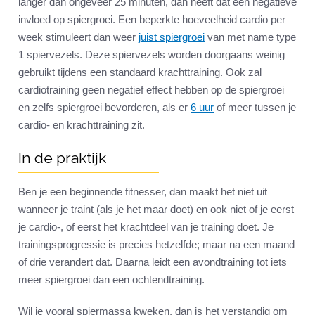
langer dan ongeveer 25 minuten, dan heeft dat een negatieve
invloed op spiergroei. Een beperkte hoeveelheid cardio per
week stimuleert dan weer
juist spiergroei
van met name type
1 spiervezels. Deze spiervezels worden doorgaans weinig
gebruikt tijdens een standaard krachttraining. Ook zal
cardiotraining geen negatief effect hebben op de spiergroei
en zelfs spiergroei bevorderen, als er
6 uur
of meer tussen je
cardio- en krachttraining zit.
In de praktijk
Ben je een beginnende fitnesser, dan maakt het niet uit
wanneer je traint (als je het maar doet) en ook niet of je eerst
je cardio-, of eerst het krachtdeel van je training doet. Je
trainingsprogressie is precies hetzelfde; maar na een maand
of drie verandert dat. Daarna leidt een avondtraining tot iets
meer spiergroei dan een ochtendtraining.
Wil je vooral spiermassa kweken, dan is het verstandig om