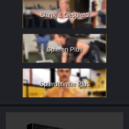
Slank & Gespierd
Spieren Plus
Spierdefinitie Plus