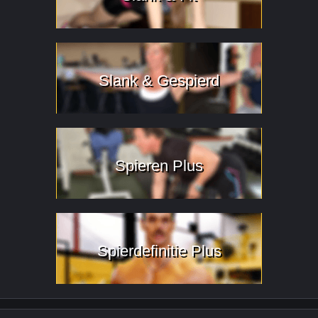
Slank & Gespierd
Spieren Plus
Spierdefinitie Plus