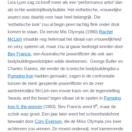
Lisa Lyon zag zichzelf meer als een ‘performance artist’ dan
als echte wedstrijdbodybuilder. Het esthetische, vrouwelijke
aspect was daarbij voor haar heel belangrijk. Die
‘esthetische look’ zou al begin jaren tachtig flink onder druk
komen te staan. De eerste Mis Olympia (1980)
Rachel
McLish
straalde nog helemaal het ideaal van vrouwelijkheid
en sexy spieren uit, maar zou al gauw bedreigd worden door
Bev Francis
, een Australische powerliftster die ook aan
bodybuildingwedstrijden wilde deelnemen. George Butler en
Charles Gaines, die eerder de iconische bodybuildingdocu
Pumping Iron
hadden gemaakt, zagen in de confrontatie
tussen de sterk gespierde powerliftster en de zeer
aantrekkelijke McLish een mooie kans om de tegenstelling
‘beauty and the beast’ tegen elkaar uit te spelen in
Pumping
e
Iron II: the women
(1983). Bev Francis werd 8
, maar de
schok was groot. Een jaar later werd het schoonheidsfront
bewaakt door
Cory Everson
, die de Miss Olympia zes keer
achtereen zou winnen. Ze moest onderwijl, met toenemende