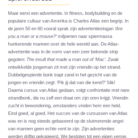
Maar eerst een advertentie. In fitness, bodybuilding en de
populaire cultuur van Amerika is Charles Atlas een begrip. In
de jaren 50 en 60 vooral sprak zijn advertentieslogan
‘Are
you a man or a mouse?’
miljoenen naar spiermassa
hunkerende mannen over de hele wereld aan. De Atlas-
advertentie was in de vorm van een zeer bekende strip
gegoten:
The insult that made a man out of ‘Mac’
. Zwak
ontwikkelde jongeman zit met zijn vriendin op het strand.
Dubbelgespierde bonk trapt zand in het gezicht van de
jongen en vriendin zegt: ‘Pik jij dat van die kerel?’ Slik!
Daarna cursus van Atlas gedaan, volgt confrontatie met nare
strandbonk, die nu zelf een draai om zijn oren krijgt. Vriendin
zucht in bewondering, omstanders vinden hem een held.
Eind goed, al goed. Het succes van de cursussen van Atlas
was en is nog steeds gebaseerd op de sluimerende angst
van mannen geen echte vent te zijn. Zijn advertenties
werden driftig gekopieerd. We besloten tot een eigen versie.