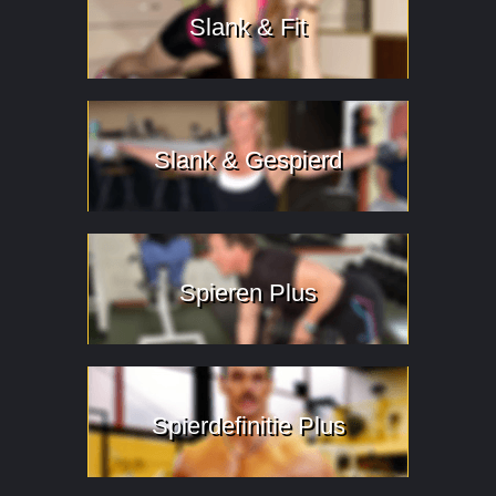
Slank & Fit
Slank & Gespierd
Spieren Plus
Spierdefinitie Plus