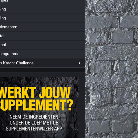
cipes
Nieuws archief
Citrus Aurantium
ning
Tribulus Terrestris
ing
Vitaminen en
plementen
mineralen
tel
Weight Gainers
aal
rprogramma
n Kracht Challenge