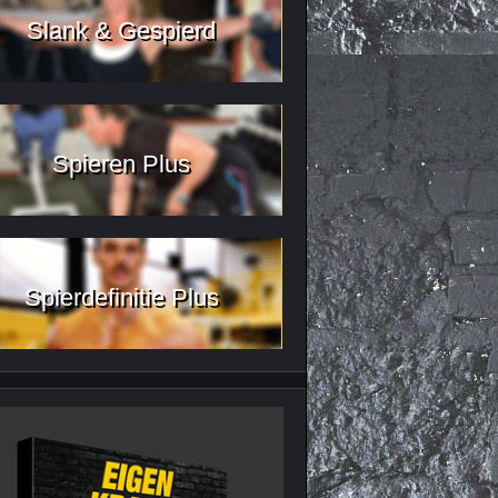
Slank & Gespierd
Spieren Plus
Spierdefinitie Plus