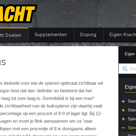
Supplementen
Doping
Eigen Krach
ht Doelen
Eigen
us
Trainingsprincipes
Principes
Belang van voeding
Wat is doping?
Principes
Eigen Kracht Fi
Ove
S
A
Krachttraining
Training
Energie
Doping en de wet
Training
Her
Pr
Krachtoefeningen Benen
Voeding
Eiwitten
Nuchtere feiten over doping
Voeding
Ve
is bedoeld voor wie de spieren optimaal zichtbaar wil
Eige
S
n
Krachtoefeningen Armen
Supplementen
Koolhydraten
Veel gestelde vragen
Supplementen
rgon heet dat dan 'definitie' en betekent dat het
i
aag tot zeer laag is. Gemiddeld is bij een man*
Krachtoefeningen Borst
Herstel
Vetten
Herstel
in
Slan
 de zichtbaarheid van de buikspieren zijn daarbij vaak
Krachtoefeningen Buik
Mentaal
Vocht
Mentaal
Slan
ercentage op een procent of 8-9 of lager ligt. Bij 12-
ma
Krachtoefeningen Billen
Jaarprogramma
Vezels
Jaarprogramma
Spie
vagen en moet je flink aanspannen om ze 'naar
Krachtoefeningen Rug
Vitaminen
Spie
dlopen met een procentje of 8 is doorgaans alleen
Krachtoefeningen Schouders
Mineralen