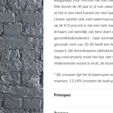
weggelegd voor mensen die van natu
Wie boven de 30 jaar is of van natu
a) het is een heel karwei om een la
cleane sporter ook veel spiermassa a
op de 8-9 procent is het een hels k
lichaam zal namelijk zijn best doen
gezondheidsredenen! - naar normale
gezonde vent van 25-30 heeft een 
sixpack (de Amerikaanse uitdrukking
dag consumeert) moet het dus niet 
relativerende woord is eruit, de lez
*
Bij vrouwen ligt het lichaamsperce
mannen, 13-14% (moeten de buikspie
Principes