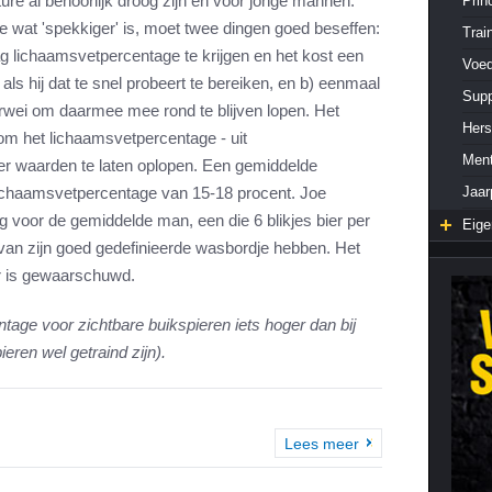
re al behoorlijk droog zijn en voor jonge mannen.
Prin
re wat 'spekkiger' is, moet twee dingen goed beseffen:
Cardiotraining
Nutriënt Timing
Trai
ag lichaamsvetpercentage te krijgen en het kost een
Voed
Hartslag en intensiteit
Voedingsfouten top 5
ls hij dat te snel probeert te bereiken, en b) eenmaal
Sup
Combi van cardio en kracht
Veel gestelde vragen
arwei om daarmee mee rond te blijven lopen. Het
Hers
Trainingsfouten top 10
 om het lichaamsvetpercentage - uit
Ment
Veel gestelde vragen
r waarden te laten oplopen. Een gemiddelde
Jaa
lichaamsvetpercentage van 15-18 procent. Joe
 voor de gemiddelde man, een die 6 blikjes bier per
Eige
van zijn goed gedefinieerde wasbordje hebben. Het
er is gewaarschuwd.
ntage voor zichtbare buikspieren iets hoger dan bij
ren wel getraind zijn).
Lees meer