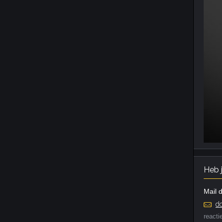
Heb 
Mail d
do
reacti