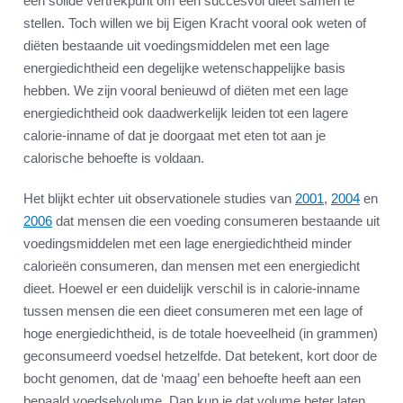
een solide vertrekpunt om een succesvol dieet samen te
stellen. Toch willen we bij Eigen Kracht vooral ook weten of
diëten bestaande uit voedingsmiddelen met een lage
energiedichtheid een degelijke wetenschappelijke basis
hebben. We zijn vooral benieuwd of diëten met een lage
energiedichtheid ook daadwerkelijk leiden tot een lagere
calorie-inname of dat je doorgaat met eten tot aan je
calorische behoefte is voldaan.
Het blijkt echter uit observationele studies van
2001
,
2004
en
2006
dat mensen die een voeding consumeren bestaande uit
voedingsmiddelen met een lage energiedichtheid minder
calorieën consumeren, dan mensen met een energiedicht
dieet. Hoewel er een duidelijk verschil is in calorie-inname
tussen mensen die een dieet consumeren met een lage of
hoge energiedichtheid, is de totale hoeveelheid (in grammen)
geconsumeerd voedsel hetzelfde. Dat betekent, kort door de
bocht genomen, dat de ‘maag’ een behoefte heeft aan een
bepaald voedselvolume. Dan kun je dat volume beter laten