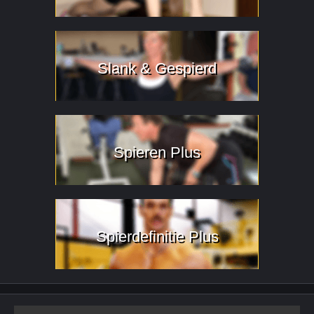
Slank & Gespierd
Spieren Plus
Spierdefinitie Plus