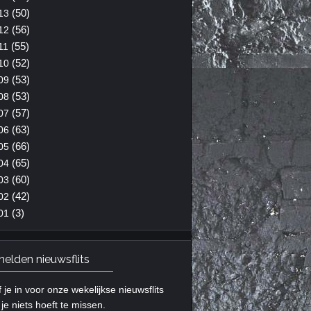
(50)
13
(56)
12
(55)
11
(52)
10
(53)
09
(53)
08
(57)
07
(63)
06
(66)
05
(65)
04
(60)
03
(42)
02
(3)
01
elden nieuwsflits
f je in voor onze wekelijkse nieuwsflits
je niets hoeft te missen.