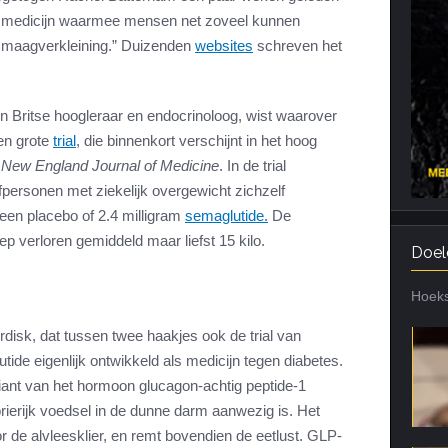
ste medicijn waarmee mensen net zoveel kunnen
Cardiotraining
Nutriënt Timing
e maagverkleining.” Duizenden
websites
schreven het
Hartslag en intensiteit
Voedingsfouten top 5
Combi van cardio en kracht
Veel gestelde vragen
 Britse hoogleraar en endocrinoloog, wist waarover
Trainingsfouten top 10
en grote
trial
, die binnenkort verschijnt in het hoog
Veel gestelde vragen
t
New England Journal of Medicine
. In de trial
fpersonen met ziekelijk overgewicht zichzelf
en placebo of 2.4 milligram
semaglutide.
De
p verloren gemiddeld maar liefst 15 kilo.
Doel
Hoeks
disk, dat tussen twee haakjes ook de trial van
ide eigenlijk ontwikkeld als medicijn tegen diabetes.
iant van het hormoon glucagon-achtig peptide-1
orierijk voedsel in de dunne darm aanwezig is. Het
oor de alvleesklier, en remt bovendien de eetlust. GLP-