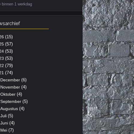
e binnen 1 werkdag
wsarchief
(15)
26
(57)
25
(53)
24
(53)
23
(79)
22
(74)
21
(6)
December
(4)
November
(4)
Oktober
(5)
September
(4)
Augustus
(5)
Juli
(4)
Juni
(7)
Mei