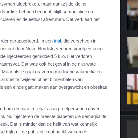
enzymen afgebroken, maar dankzij de kleine
-Nordisk hebben bedacht, blijft semaglutide na
rculeren en de eetlust afremmen. Dat verklaart het
erder gerapporteerd. In een
trial
, die verscheen in
ponsord door Novo-Nordisk, verloren proefpersonen
e injecteerden gemiddeld 5 kilo. Het verloren
chaamsvet. Dat was ook het geval in de nieuwste
. Maar als je gaat graven in medische vakmedia en
 al snel te twijfelen of het binnenhalen van
ie een einde gaat maken aan overgewicht en obesitas
terham en haar collega’s aan proefpersonen gaven
t. Nu injecteren de meeste diabeten die semaglutide
eek. Dat is minder dan de helft van wat kennelijk
ijd blijkt uit de publicatie dat na 44 weken de