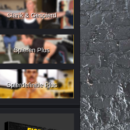
Slank & Gespierd
Spieren Plus
Spierdefinitie Plus