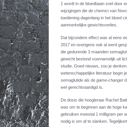
1 wordt in de bloedbaan snel door 
wijzigingen die de chemici van Novo
toediening dagenlang in het bloed ci
aanmerkelijke gewichtsverlies.
Dat bijzondere effect was al eens e
2017 en overigens ook al werd ges
die gedurende 3 maanden semaglutid
gewicht bestond voornamelijk uit li
studie. Goed nieuws, zou je denken
wetenschappelijke literatuur begin je
semaglutide als de
game-changer
d
wel gerechtvaardigd is.
De dosis die hoogleraar Rachel Bat
was om te beginnen aan de hoge kan
gebruiken meestal 1 milligram per w
nodig is om af te slanken. Tegelijkert