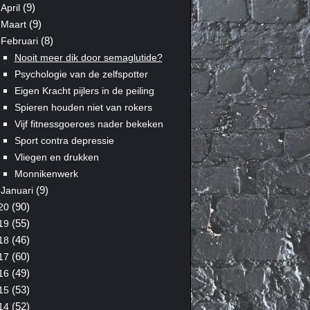
(9)
April
(9)
Maart
(8)
Februari
Nooit meer dik door semaglutide?
Psychologie van de zelfspotter
Eigen Kracht pijlers in de peiling
Spieren houden niet van rokers
Vijf fitnessgoeroes nader bekeken
Sport contra depressie
Vliegen en drukken
Monnikenwerk
(9)
Januari
(90)
20
(55)
19
(46)
18
(60)
17
(49)
16
(53)
15
(52)
14