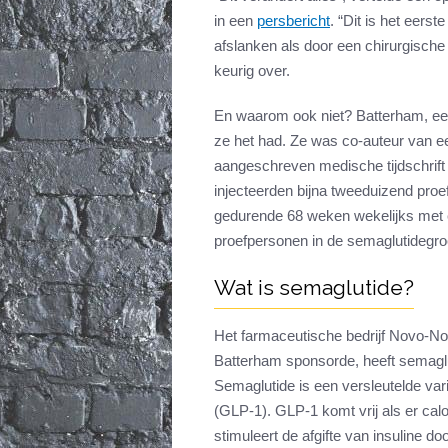
in een
persbericht
. “Dit is het eer
afslanken als door een chirurgisch
keurig over.
En waarom ook niet? Batterham, een
ze het had. Ze was co-auteur van e
aangeschreven medische tijdschrif
injecteerden bijna tweeduizend proe
gedurende 68 weken wekelijks met e
proefpersonen in de semaglutidegroe
Wat is semaglutide?
Het farmaceutische bedrijf Novo-Nor
Batterham sponsorde, heeft semaglut
Semaglutide is een versleutelde var
(GLP-1). GLP-1 komt vrij als er cal
stimuleert de afgifte van insuline d