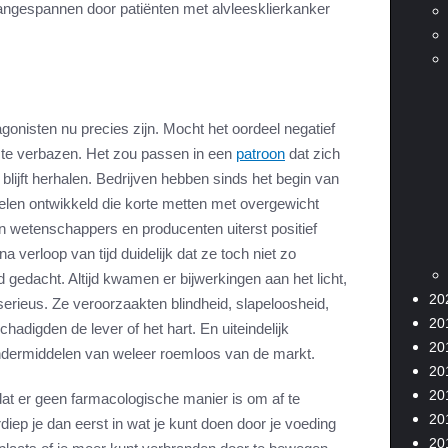
aangespannen door patiënten met alvleesklierkanker
agonisten nu precies zijn. Mocht het oordeel negatief
en te verbazen. Het zou passen in een
patroon
dat zich
blijft herhalen. Bedrijven hebben sinds het begin van
ddelen ontwikkeld die korte metten met overgewicht
 wetenschappers en producenten uiterst positief
 verloop van tijd duidelijk dat ze toch niet zo
d gedacht. Altijd kwamen er bijwerkingen aan het licht,
20
erieus. Ze veroorzaakten blindheid, slapeloosheid,
20
hadigden de lever of het hart. En uiteindelijk
20
dermiddelen van weleer roemloos van de markt.
20
20
at er geen farmacologische manier is om af te
20
erdiep je dan eerst in wat je kunt doen door je voeding
20