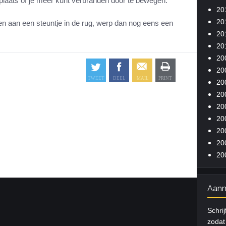
 plaats of je meer kunt verbranden door te bewegen.
20
20
n aan een steuntje in de rug, werp dan nog eens een
20
20
20
20
20
20
20
20
20
20
20
Aanm
Schrij
zodat 