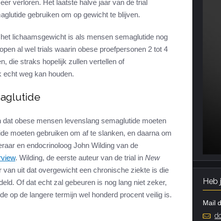
r verloren. Het laatste halve jaar van de trial
lutide gebruiken om op gewicht te blijven.
p het lichaamsgewicht is als mensen semaglutide nog
open al wel trials waarin obese proefpersonen 2 tot 4
 die straks hopelijk zullen vertellen of
ok echt weg kan houden.
aglutide
aien dat obese mensen levenslang semaglutide moeten
utide moeten gebruiken om af te slanken, en daarna om
gleraar en endocrinoloog John Wilding van de
rview
. Wilding, de eerste auteur van de trial in
New
er van uit dat overgewicht een chronische ziekte is die
Heb 
d. Of dat echt zal gebeuren is nog lang niet zeker,
de op de langere termijn wel honderd procent veilig is.
Mail d
do