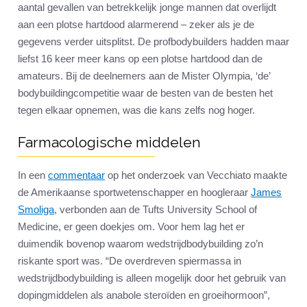
aantal gevallen van betrekkelijk jonge mannen dat overlijdt
aan een plotse hartdood alarmerend – zeker als je de
gegevens verder uitsplitst. De profbodybuilders hadden maar
liefst 16 keer meer kans op een plotse hartdood dan de
amateurs. Bij de deelnemers aan de Mister Olympia, ‘de’
bodybuildingcompetitie waar de besten van de besten het
tegen elkaar opnemen, was die kans zelfs nog hoger.
Farmacologische middelen
In een
commentaar
op het onderzoek van Vecchiato maakte
de Amerikaanse sportwetenschapper en hoogleraar
James
Smoliga
, verbonden aan de Tufts University School of
Medicine, er geen doekjes om. Voor hem lag het er
duimendik bovenop waarom wedstrijdbodybuilding zo’n
riskante sport was. “De overdreven spiermassa in
wedstrijdbodybuilding is alleen mogelijk door het gebruik van
dopingmiddelen als anabole steroïden en groeihormoon”,