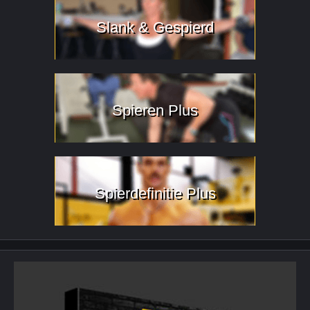
Slank & Gespierd
Spieren Plus
Spierdefinitie Plus