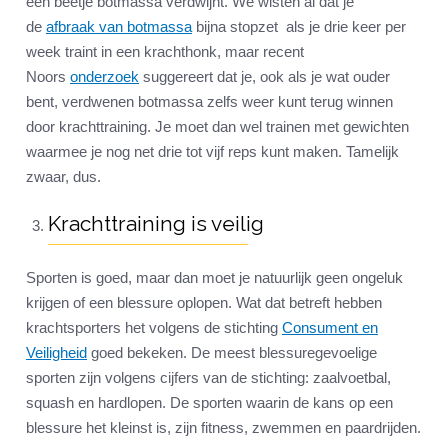
een beetje botmassa verdwijnt. We wisten al dat je
de
afbraak van botmassa
bijna stopzet als je drie keer per
week traint in een krachthonk, maar recent
Noors
onderzoek
suggereert dat je, ook als je wat ouder
bent, verdwenen botmassa zelfs weer kunt terug winnen
door krachttraining. Je moet dan wel trainen met gewichten
waarmee je nog net drie tot vijf reps kunt maken. Tamelijk
zwaar, dus.
Krachttraining is veilig
Sporten is goed, maar dan moet je natuurlijk geen ongeluk
krijgen of een blessure oplopen. Wat dat betreft hebben
krachtsporters het volgens de stichting
Consument en
Veiligheid
goed bekeken. De meest blessuregevoelige
sporten zijn volgens cijfers van de stichting: zaalvoetbal,
squash en hardlopen. De sporten waarin de kans op een
blessure het kleinst is, zijn fitness, zwemmen en paardrijden.