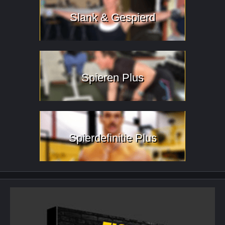
Slank & Gespierd
Spieren Plus
Spierdefinitie Plus