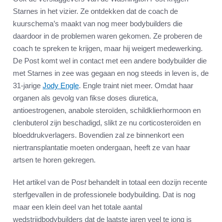
Starnes in het vizier. Ze ontdekken dat de coach de
kuurschema’s maakt van nog meer bodybuilders die
daardoor in de problemen waren gekomen. Ze proberen de
coach te spreken te krijgen, maar hij weigert medewerking.
De Post komt wel in contact met een andere bodybuilder die
met Starnes in zee was gegaan en nog steeds in leven is, de
31-jarige
Jody Engle
. Engle traint niet meer. Omdat haar
organen als gevolg van fikse doses diuretica,
antioestrogenen, anabole steroïden, schildklierhormoon en
clenbuterol zijn beschadigd, slikt ze nu corticosteroïden en
bloeddrukverlagers. Bovendien zal ze binnenkort een
niertransplantatie moeten ondergaan, heeft ze van haar
artsen te horen gekregen.
Het artikel van de Pos
t
behandelt in totaal een dozijn recente
sterfgevallen in de professionele bodybuilding. Dat is nog
maar een klein deel van het totale aantal
wedstrijdbodybuilders dat de laatste jaren veel te jong is