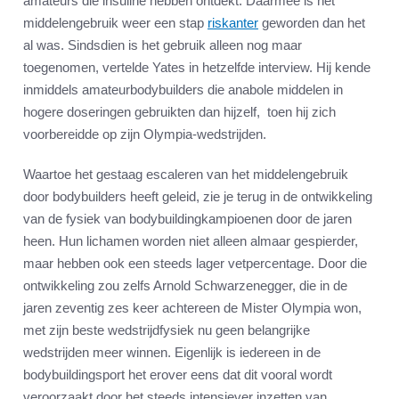
amateurs die insuline hebben ontdekt. Daarmee is het
middelengebruik weer een stap
riskanter
geworden dan het
al was. Sindsdien is het gebruik alleen nog maar
toegenomen, vertelde Yates in hetzelfde interview. Hij kende
inmiddels amateurbodybuilders die anabole middelen in
hogere doseringen gebruikten dan hijzelf, toen hij zich
voorbereidde op zijn Olympia-wedstrijden.
Waartoe het gestaag escaleren van het middelengebruik
door bodybuilders heeft geleid, zie je terug in de ontwikkeling
van de fysiek van bodybuildingkampioenen door de jaren
heen. Hun lichamen worden niet alleen almaar gespierder,
maar hebben ook een steeds lager vetpercentage. Door die
ontwikkeling zou zelfs Arnold Schwarzenegger, die in de
jaren zeventig zes keer achtereen de Mister Olympia won,
met zijn beste wedstrijdfysiek nu geen belangrijke
wedstrijden meer winnen. Eigenlijk is iedereen in de
bodybuildingsport het erover eens dat dit vooral wordt
veroorzaakt door het steeds intensiever inzetten van