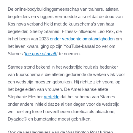
De online-bodybuildinggemeenschap van trainers, atleten,
begeleiders en vloggers vermoedde al snel dat de dood van
Kosinova verband hield met de kuurschema’s van haar
begeleider, Shelby Starnes. Fitness-influencer Leo Rex, die
in het begin van 2023
onder verdachte omstandigheden
om
het leven kwam, ging op zijn YouTube-kanaal zo ver om
Starnes ‘
the guru of death
’ te noemen.
Starnes stond bekend in het wedstrijdcircuit als bedenker
van kuurschema’s die atleten gedurende de weken vlak voor
een wedstrijd moesten gebruiken. Hij richtte zich vooral op
het begeleiden van vrouwen. De Amerikaanse atlete
Stephanie Flesher
vertelde
dat het schema van Starnes
onder andere inhield dat ze al tien dagen voor de wedstrijd
wel heel erg forse hoeveelheden diuretica als aldactone,
Dyazide® en bumetanide moest gebruiken.
Ook de verslaggevers van de Washington Post krijgen