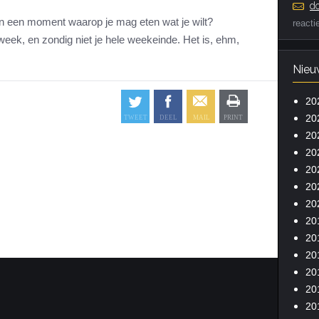
do
aan een moment waarop je mag eten wat je wilt?
reacti
week, en zondig niet je hele weekeinde. Het is, ehm,
Nieu
20
20
20
20
20
20
20
20
20
20
20
20
20