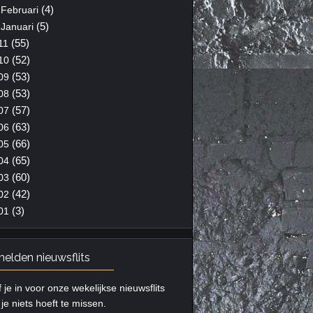
(4)
Februari
(5)
Januari
(55)
11
(52)
10
(53)
09
(53)
08
(57)
07
(63)
06
(66)
05
(65)
04
(60)
03
(42)
02
(3)
01
elden nieuwsflits
f je in voor onze wekelijkse nieuwsflits
je niets hoeft te missen.