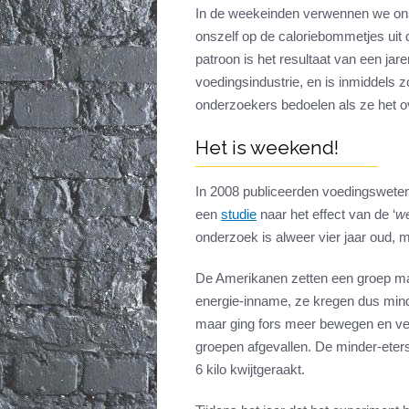
In de weekeinden verwennen we onsz
onszelf op de caloriebommetjes uit
patroon is het resultaat van een j
voedingsindustrie, en is inmiddels
onderzoekers bedoelen als ze het ov
Het is weekend!
In 2008 publiceerden voedingsweten
een
studie
naar het effect van de ‘
we
onderzoek is alweer vier jaar oud, m
De Amerikanen zetten een groep m
energie-inname, ze kregen dus minde
maar ging fors meer bewegen en ve
groepen afgevallen. De minder-eter
6 kilo kwijtgeraakt.