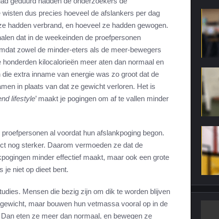
t had geduurd hadden de onderzoekers de
 wisten dus precies hoeveel de afslankers per dag
 ze hadden verbrand, en hoeveel ze hadden gewogen.
alen dat in de weekeinden de proefpersonen
omdat zowel de minder-eters als de meer-bewegers
 honderden kilocalorieën meer aten dan normaal en
 die extra inname van energie was zo groot dat de
en in plaats van dat ze gewicht verloren. Het is
d lifestyle
’ maakt je pogingen om af te vallen minder
proefpersonen al voordat hun afslankpoging begon.
ect nog sterker. Daarom vermoeden ze dat de
nkpogingen minder effectief maakt, maar ook een grote
s je niet op dieet bent.
udies. Mensen die bezig zijn om dik te worden blijven
 gewicht, maar bouwen hun vetmassa vooral op in de
. Dan eten ze meer dan normaal, en bewegen ze