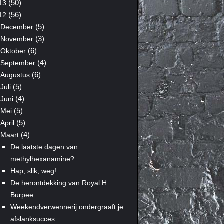
(50)
13
(56)
12
(5)
December
(3)
November
(6)
Oktober
(4)
September
(6)
Augustus
(5)
Juli
(4)
Juni
(5)
Mei
(5)
April
(4)
Maart
De laatste dagen van
methylhexanamine?
Hap, slik, weg!
De herontdekking van Royal H.
Burpee
Weekendverwennerij ondergraaft je
afslanksucces