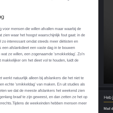
ag
g voor mensen die willen afvallen maar waarbij de
t zien waar het hoogst waarschijnlijk fout gaat: in de
l zo interessant omdat steeds meer diëtisten en
s een afslankdieet een vaste dag in te bouwen
 wat ze willen, een zogenaamde 'smokkeldag'. Zo’n
makkelijker om het dieet vol te houden, luidt de
t werkt natuurlijk alleen bij afslankers die het niet te
een echte 'smikkeldag' van maken. En uit studies als
eten we dat de meeste afslankers het weekend zien
nlang braaf te zijn geweest, en dan zetten ze het op
Heb 
verechts.Tijdens de weekeinden hebben mensen meer
Mail d