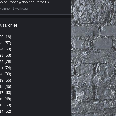
pingvragen@dopingautoriteit.nl
e binnen 1 werkdag
wsarchief
(15)
26
(57)
25
(53)
24
(53)
23
(79)
22
(74)
21
(90)
20
(55)
19
(46)
18
(60)
17
(49)
16
(53)
15
(52)
14