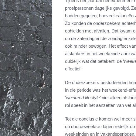
Tijdens het jaar dat het experimen
proefpersonen dagelijks gevolgd. Ze
hadden gegeten, hoeveel calorieën
Zo konden de onderzoekers achterh
ophielden met afvallen. Dat kwam 
op de zaterdag en de zondag enkele
ook minder bewogen. Het effect van
afslankers in het weekeinde aankwam
duidelijk wat dat betekent: de ‘
weeken
effectief.
De onderzoekers bestudeerden hun 
In die periode was het weekend-eff
‘
weekend lifestyle’
niet alleen afsla
rol speelt in het aanzetten van vet al
Tot die conclusie komen wel meer st
op doordeweekse dagen redelijk op
weekeinden en in vakantieperioden