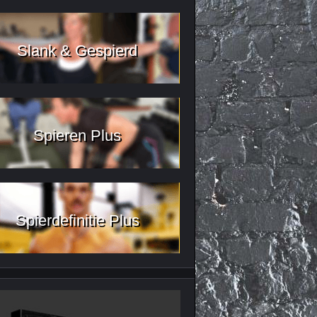
Slank & Gespierd
Spieren Plus
Spierdefinitie Plus