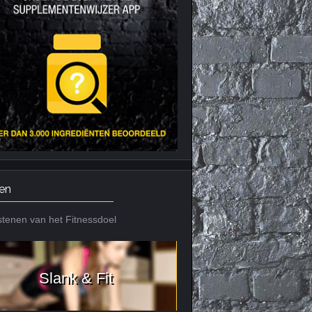
Nieuws archief
Citrus Aurantium
Tribulus Terrestris
Vitaminen en
mineralen
Weight Gainers
en
tenen van het Fitnessdoel
Slank & Fit