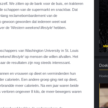
elf. We zitten op de bank voor de buis, en trakteren
Cardiotraining
Nutriënt Timing
 de schappen van de supermarkt en snackbar. Dat
Hartslag en intensiteit
Voedingsfouten top 5
arenlang reclamebombardement van de
 zo gewoon geworden dat iedereen weet wat
Combi van cardio en kracht
Veel gestelde vragen
er de ‘
Western weekend lifestyle
’ hebben.
Trainingsfouten top 10
Veel gestelde vragen
schappers van Washington University in St. Louis
ekend lifestyle
’ op mensen die willen afvallen. Het
aar de resultaten zijn nog steeds interessant.
Doel
annen en vrouwen op dieet en verminderden hun
Hoeks
r calorieën. Een andere groep ging niet op dieet,
rbrandde meer calorieën. Na een jaar waren beide
s verloren ongeveer 8 kilo, de meer-bewegers waren