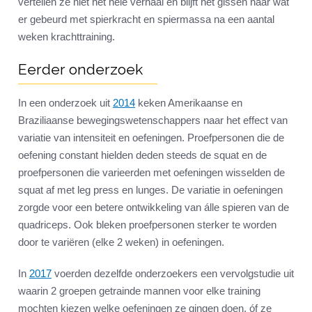
vertellen ze niet het hele verhaal en blijft het gissen naar wat
er gebeurd met spierkracht en spiermassa na een aantal
weken krachttraining.
Eerder onderzoek
In een onderzoek uit
2014
keken Amerikaanse en
Braziliaanse bewegingswetenschappers naar het effect van
variatie van intensiteit en oefeningen. Proefpersonen die de
oefening constant hielden deden steeds de squat en de
proefpersonen die varieerden met oefeningen wisselden de
squat af met leg press en lunges. De variatie in oefeningen
zorgde voor een betere ontwikkeling van álle spieren van de
quadriceps. Ook bleken proefpersonen sterker te worden
door te variëren (elke 2 weken) in oefeningen.
In
2017
voerden dezelfde onderzoekers een vervolgstudie uit
waarin 2 groepen getrainde mannen voor elke training
mochten kiezen welke oefeningen ze gingen doen, óf ze