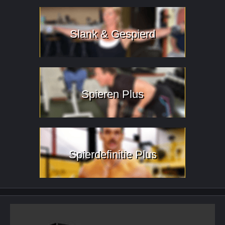
Slank & Gespierd
Spieren Plus
Spierdefinitie Plus