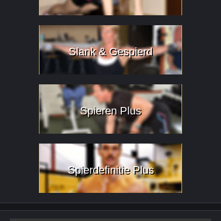
Slank & Gespierd
Spieren Plus
Spierdefinitie Plus