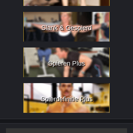
Slank & Gespierd
Spieren Plus
Spierdefinitie Plus