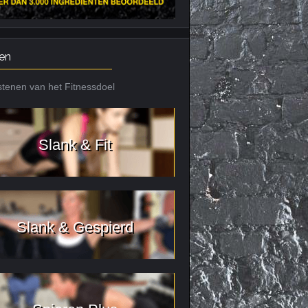
en
tenen van het Fitnessdoel
Slank & Fit
Slank & Gespierd