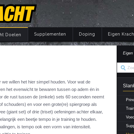
Supplementen
Doping
Eigen Krach
ht Doelen
Eigen
Trainingsprincipes
Principes
Belang van voeding
Wat is doping?
Principes
Eigen Kracht Fi
Ove
S
A
Krachttraining
Training
Energie
Doping en de wet
Training
Her
Pr
Krachtoefeningen Benen
Voeding
Eiwitten
Nuchtere feiten over doping
Voeding
Ve
 we willen het hier simpel houden. Voor wat de
Slank
S
n
Krachtoefeningen Armen
Supplementen
Koolhydraten
Veel gestelde vragen
Supplementen
beren het evenwicht te bewaren tussen op adem én in
i
oor de rust tussen de (enkele) sets 60 seconden neemt
Krachtoefeningen Borst
Herstel
Vetten
Herstel
in
Prin
of schouders) en voor een grote(re) spiergroep als
Krachtoefeningen Buik
Mentaal
Vocht
Mentaal
Trai
 (giant set) of drie (triset) oefeningen achter elkaar,
ma
Krachtoefeningen Billen
Jaarprogramma
Vezels
Jaarprogramma
Voed
elangrijk een beetje tempo in je training te houden.
Krachtoefeningen Rug
Vitaminen
Sup
alingen, is tempo ook een vorm van intensiteit.
Krachtoefeningen Schouders
Mineralen