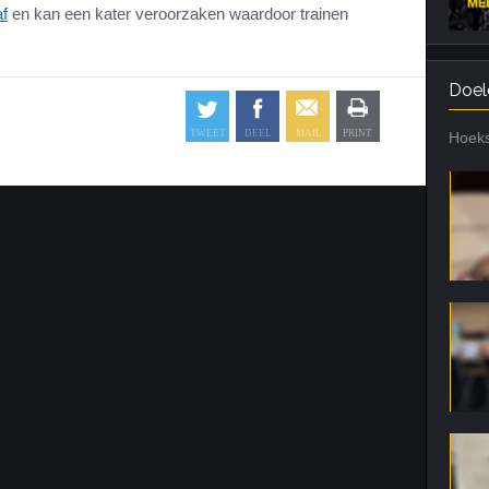
af
en kan een kater veroorzaken waardoor trainen
Doel
Hoeks