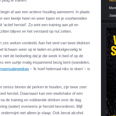
ittig te trainen.
Hers
Cardiotraining
Nutriënt Timing
Ment
t begin af aan een actieve houding aanneemt. In plaats
Hartslag en intensiteit
Voedingsfouten top 5
Jaa
ter een beetje heen en weer lopen en je voorbereiden
Combi van cardio en kracht
Veel gestelde vragen
actief herstel’. Zo wint een training aan pit en
Trainingsfouten top 10
itten blijven en het verstand op nul zetten.
Veel gestelde vragen
n zes weken verdeeld. Aan het eind van twee blokken
t lichaam weer op te laden en prikkelgevoelig te
 niet de bedoeling dat je die week in bed of op de
jks een uurtje matig inspannend bezig bent (wandelen,
mpensatiegedrag
– ‘ik hoef helemaal niks te doen’ – is
en stress binnen de perken te houden, zijn twee zeer
oed herstel. Daarnaast kan een eiwitshake of een
na de training en voldoende drinken over de dag
aining (water) eveneens je herstel bevorderen. Blijf
 ondermijnt niet alleen je slaap. Ook bevat alcohol