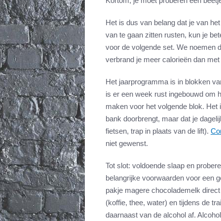
Kortom, je moet proberen een beetje p
Het is dus van belang dat je van he
van te gaan zitten rusten, kun je be
voor de volgende set. We noemen dit ‘
verbrand je meer calorieën dan met z
Het jaarprogramma is in blokken va
is er een week rust ingebouwd om he
maken voor het volgende blok. Het is
bank doorbrengt, maar dat je dageli
fietsen, trap in plaats van de lift).
Co
niet gewenst.
Tot slot: voldoende slaap en prober
belangrijke voorwaarden voor een g
pakje magere chocolademelk direct 
(koffie, thee, water) en tijdens de tr
daarnaast van de alcohol af. Alcohol