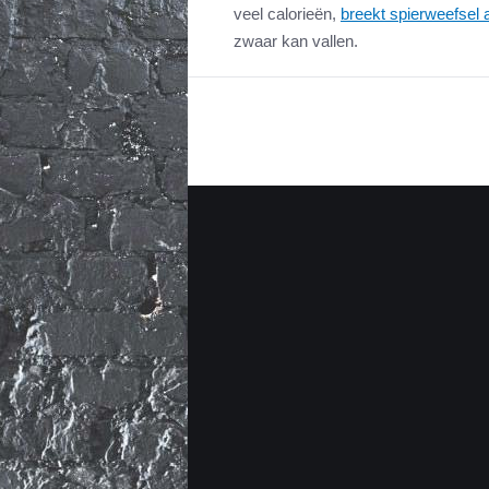
veel calorieën,
breekt spierweefsel 
zwaar kan vallen.