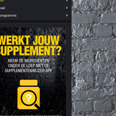
tel
Nieuws archief
Citrus Aurantium
aal
Tribulus Terrestris
rprogramma
Vitaminen en
mineralen
Weight Gainers