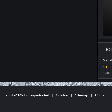
Heb 
Mail d
do
reacti
ght 2001-2026 Dopingautoriteit
|
Colofon
|
Sitemap
|
Contact