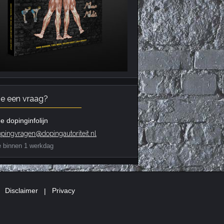
je een vraag?
e dopinginfolijn
pingvragen@dopingautoriteit.nl
e binnen 1 werkdag
|
Disclaimer
|
Privacy