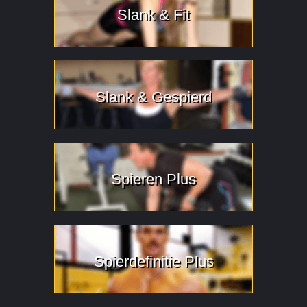
Slank & Fit
Slank & Gespierd
Spieren Plus
Spierdefinitie Plus