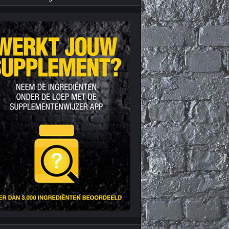
Nieuws archief
Citrus Aurantium
Tribulus Terrestris
Vitaminen en
mineralen
Weight Gainers