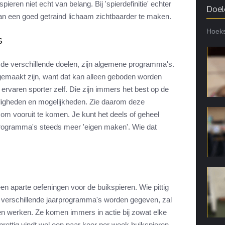
pieren niet echt van belang. Bij 'spierdefinitie' echter
Doel
van een goed getraind lichaam zichtbaarder te maken.
Hoeks
s
de verschillende doelen, zijn algemene programma's.
 gemaakt zijn, want dat kan alleen geboden worden
 ervaren sporter zelf. Die zijn immers het best op de
digheden en mogelijkheden. Zie daarom deze
om vooruit te komen. Je kunt het deels of geheel
 programma's steeds meer 'eigen maken'. Wie dat
en aparte oefeningen voor de buikspieren. Wie pittig
de verschillende jaarprogramma's worden gegeven, zal
aten werken. Ze komen immers in actie bij zowat elke
t prettig vindt wel een paar keer per week buikspieren