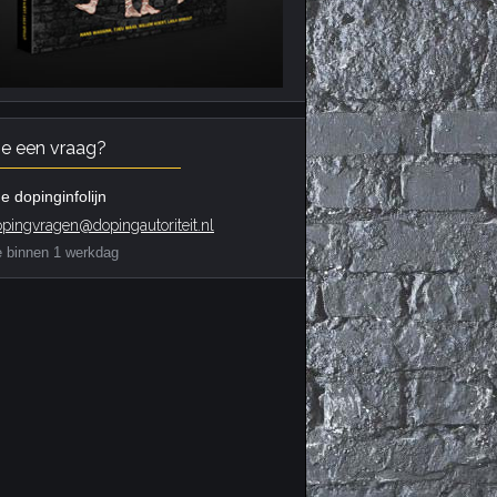
je een vraag?
e dopinginfolijn
pingvragen@dopingautoriteit.nl
e binnen 1 werkdag