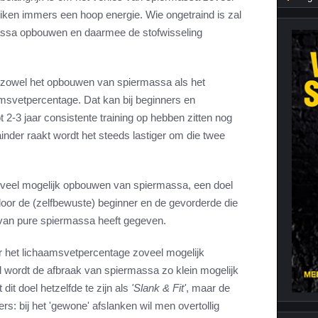
iken immers een hoop energie. Wie ongetraind is zal
Cardiotraining
Nutriënt Timing
assa opbouwen en daarmee de stofwisseling
Hartslag en intensiteit
Voedingsfouten top 5
Combi van cardio en kracht
Veel gestelde vragen
 zowel het opbouwen van spiermassa als het
Trainingsfouten top 10
aamsvetpercentage. Dat kan bij beginners en
Veel gestelde vragen
t 2-3 jaar consistente training op hebben zitten nog
inder raakt wordt het steeds lastiger om die twee
oveel mogelijk opbouwen van spiermassa, een doel
oor de (zelfbewuste) beginner en de gevorderde die
 van pure spiermassa heeft gegeven.
er het lichaamsvetpercentage zoveel mogelijk
d wordt de afbraak van spiermassa zo klein mogelijk
 dit doel hetzelfde te zijn als
'Slank & Fit'
, maar de
ders: bij het 'gewone' afslanken wil men overtollig