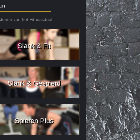
en
tenen van het Fitnessdoel
Slank & Fit
Slank & Gespierd
Spieren Plus