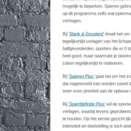
mogelijk te beperken. Spieren gebru
op dit programma zelfs wat spierm
verhogen.
Bij
'
Slank & Gespierd'
draait het om
tegelijkertijd verlagen van het lich
halfgevorderden, sporters die er 0 to
heel goed, maar naarmate je doortra
zaken tegelijkertijd te realiseren.
Bij
'
Spieren Plus'
gaat het om het z
dat nagestreefd kan worden zowel d
weer even prioriteit aan de opbouw
Bij
'Spierfdefinitie Plus'
wil de sport
verlagen, waarbij tevens geprobeer
te houden. Op het eerste gezicht lijkt
intensiteit en doelstelling is toch an