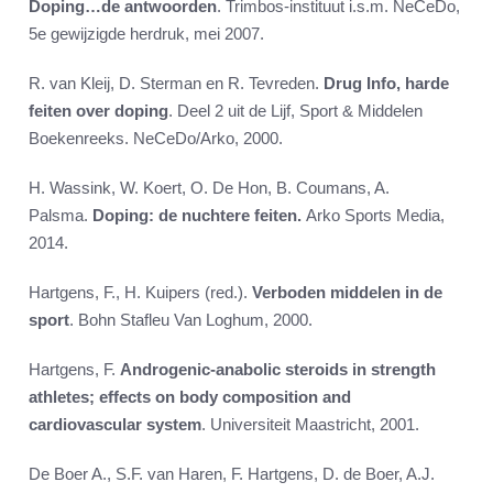
Doping…de antwoorden
. Trimbos-instituut i.s.m. NeCeDo,
5e gewijzigde herdruk, mei 2007.
R. van Kleij, D. Sterman en R. Tevreden.
Drug Info, harde
feiten over doping
. Deel 2 uit de Lijf, Sport & Middelen
Boekenreeks. NeCeDo/Arko, 2000.
H. Wassink, W. Koert, O. De Hon, B. Coumans, A.
Palsma.
Doping: de nuchtere feiten.
Arko Sports Media,
2014.
Hartgens, F., H. Kuipers (red.).
Verboden middelen in de
sport
. Bohn Stafleu Van Loghum, 2000.
Hartgens, F.
Androgenic-anabolic steroids in strength
athletes; effects on body composition and
cardiovascular system
. Universiteit Maastricht, 2001.
De Boer A., S.F. van Haren, F. Hartgens, D. de Boer, A.J.