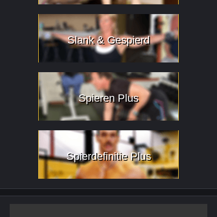
Slank & Gespierd
Spieren Plus
Spierdefinitie Plus