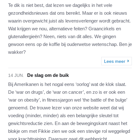
Te dik is niet best, dat lezen we dagelijks in het vele
gezondheidsnieuws dat ons bereikt. Maar er is ook nieuws
waarin overgewicht juist als levensverlenger wordt gebracht.
Wat krijgen we nou, alternatieve feiten? Graancirkels en
glutenallergieën? Neen, niets van dit alles. We gingen
gewoon eens op de koffie bij ouderwetse wetenschap. Ben je
wakker?
Lees meer
De slag om de buik
14 JUN.
Bij Amerikanen is het nogal eens ‘oorlog’ wat de klok slaat.
De ‘war on drugs’, de ‘war on cancer’, en zo is er ook een
‘war on obesity’, in fitnessjargon wel ‘the battle of the bulge’
genoemd. De trouwe lezer van onze website weet dat wij
voeding (minder, minder) als een belangrijke sleutel tot
gewichtsreductie zien. En aan de bewegingskant naast het
blokje om met Fikkie zien we ook een stevige rol weggelegd
voor krachttraining. Daarover gaat dit webbericht.