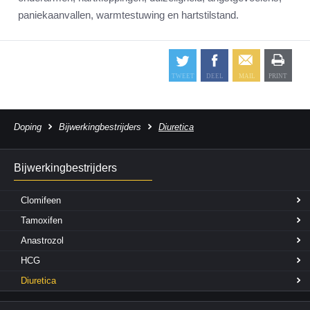
paniekaanvallen, warmtestuwing en hartstilstand.
Doping
Bijwerkingbestrijders
Diuretica
Bijwerkingbestrijders
Clomifeen
Tamoxifen
Anastrozol
HCG
Diuretica