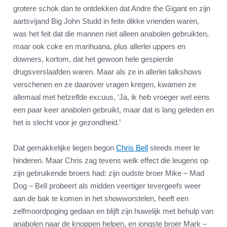
grotere schok dan te ontdekken dat Andre the Gigant en zijn
aartsvijand Big John Studd in feite dikke vrienden waren,
was het feit dat die mannen niet alleen anabolen gebruikten,
maar ook coke en marihuana, plus allerlei uppers en
downers, kortom, dat het gewoon hele gespierde
drugsverslaafden waren. Maar als ze in allerlei talkshows
verschenen en ze daarover vragen kregen, kwamen ze
allemaal met hetzelfde excuus, ‘Ja, ik heb vroeger wel eens
een paar keer anabolen gebruikt, maar dat is lang geleden en
het is slecht voor je gezondheid.’
Dat gemakkelijke liegen begon
Chris Bell
steeds meer te
hinderen. Maar Chris zag tevens welk effect die leugens op
zijn gebruikende broers had: zijn oudste broer Mike – Mad
Dog – Bell probeert als midden veertiger tevergeefs weer
aan de bak te komen in het showworstelen, heeft een
zelfmoordpoging gedaan en blijft zijn huwelijk met behulp van
anabolen naar de knoppen helpen, en jongste broer Mark –