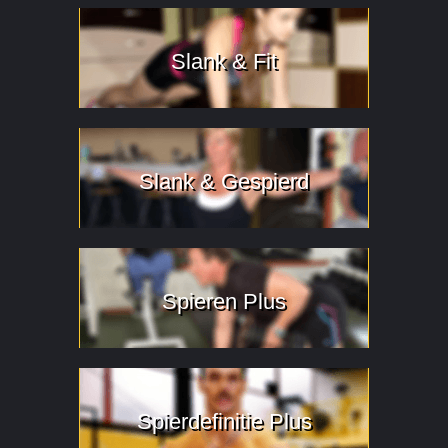
Slank & Fit
Slank & Gespierd
Spieren Plus
Spierdefinitie Plus