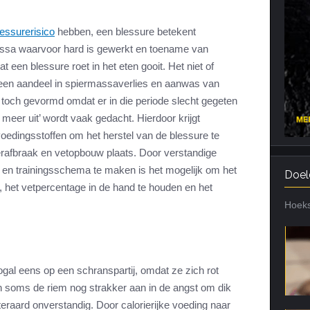
Cardiotraining
Nutriënt Timing
lessurerisico
hebben, een blessure betekent
Hartslag en intensiteit
Voedingsfouten top 5
assa waarvoor hard is gewerkt en toename van
Combi van cardio en kracht
Veel gestelde vragen
t een blessure roet in het eten gooit. Het niet of
Trainingsfouten top 10
 een aandeel in spiermassaverlies en aanwas van
 toch gevormd omdat er in die periode slecht gegeten
Veel gestelde vragen
 meer uit’ wordt vaak gedacht. Hierdoor krijgt
 voedingsstoffen om het herstel van de blessure te
erafbraak en vetopbouw plaats. Door verstandige
 en trainingsschema te maken is het mogelijk om het
Doel
 het vetpercentage in de hand te houden en het
Hoeks
gal eens op een schranspartij, omdat ze zich rot
n soms de riem nog strakker aan in de angst om dik
iteraard onverstandig. Door calorierijke voeding naar