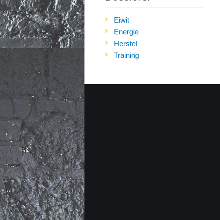
Eiwit
Energie
Herstel
Training