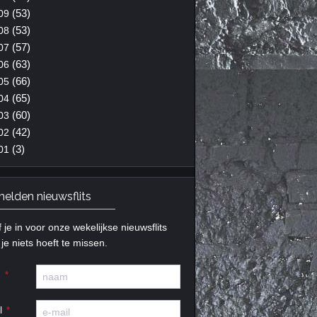
(53)
09
(53)
08
(57)
07
(63)
06
(66)
05
(65)
04
(60)
03
(42)
02
(3)
01
elden nieuwsflits
f je in voor onze wekelijkse nieuwsflits
je niets hoeft te missen.
m
l