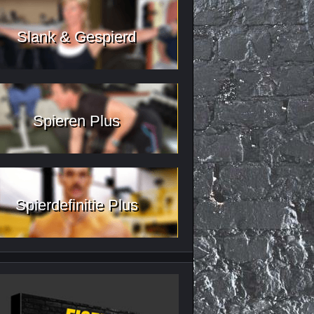
Slank & Gespierd
Spieren Plus
Spierdefinitie Plus