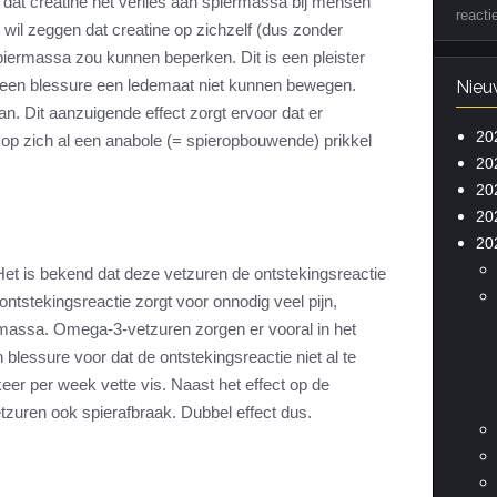
op dat creatine het verlies aan spiermassa bij mensen
reacti
t wil zeggen dat creatine op zichzelf (dus zonder
 spiermassa zou kunnen beperken. Dit is een pleister
een blessure een ledemaat niet kunnen bewegen.
Nieu
aan. Dit aanzuigende effect zorgt ervoor dat er
20
s op zich al een anabole (= spieropbouwende) prikkel
20
20
20
20
Het is bekend dat deze vetzuren de ontstekingsreactie
ntstekingsreactie zorgt voor onnodig veel pijn,
massa. Omega-3-vetzuren zorgen er vooral in het
blessure voor dat de ontstekingsreactie niet al te
keer per week vette vis. Naast het effect op de
tzuren ook spierafbraak. Dubbel effect dus.