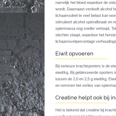
namelijk het bloed waardoor de ontst
wordt. Daarnaast verdooft alcohol h
lichaamsdeel te veel belast kan wo
stimuleert alcohol spierafbraak en 
spiermassa nog sneller verloopt. To
slechter slaapt, waardoor het herste
lichaamsvetpercentage verhoudings
Eiwit opvoeren
Bij serieuze krachtsporters is de eiw
eiwit/kg. Bij geblesseerde sporters 
tussen de 2,0 en 2,5 g eiwit/kg. Eiw
en remmen het verlies van spierm
Creatine helpt ook bij ina
Het is bekend dat creatine bij krach