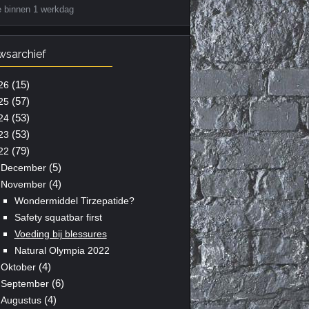
e binnen 1 werkdag
wsarchief
(15)
26
(57)
25
(53)
24
(53)
23
(79)
22
(5)
December
(4)
November
Wondermiddel Tirzepatide?
Safety squatbar first
Voeding bij blessures
Natural Olympia 2022
(4)
Oktober
(6)
September
(4)
Augustus