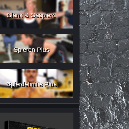
Slank & Gespierd
Spieren Plus
Spierdefinitie Plus