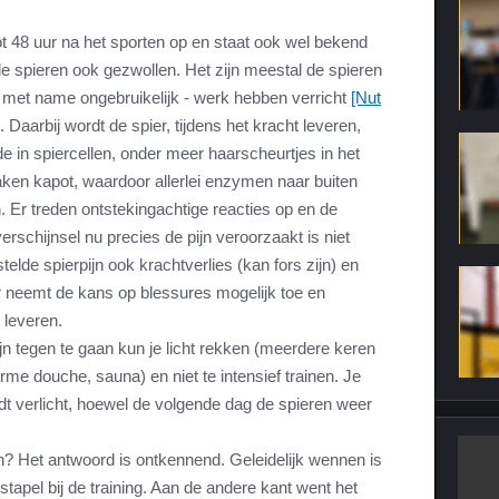
ot 48 uur na het sporten op en staat ook wel bekend
n de spieren ook gezwollen. Het zijn meestal de spieren
 met name ongebruikelijk - werk hebben verricht
[Nut
. Daarbij wordt de spier, tijdens het kracht leveren,
de in spiercellen, onder meer haarscheurtjes in het
ken kapot, waardoor allerlei enzymen naar buiten
. Er treden ontstekingachtige reacties op en de
rschijnsel nu precies de pijn veroorzaakt is niet
estelde spierpijn ook krachtverlies (kan fors zijn) en
r neemt de kans op blessures mogelijk toe en
 leveren.
n tegen te gaan kun je licht rekken (meerdere keren
e douche, sauna) en niet te intensief trainen. Je
rdt verlicht, hoewel de volgende dag de spieren weer
en? Het antwoord is ontkennend. Geleidelijk wennen is
stapel bij de training. Aan de andere kant went het