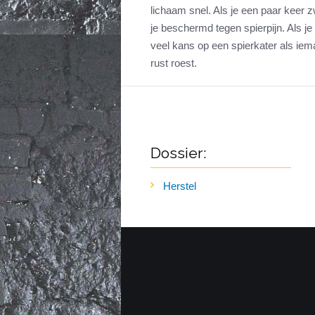
lichaam snel. Als je een paar keer 
je beschermd tegen spierpijn. Als je 
veel kans op een spierkater als iema
rust roest.
Dossier:
Herstel