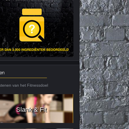
Nieuws archief
Citrus Aurantium
Tribulus Terrestris
Vitaminen en
mineralen
Weight Gainers
en
tenen van het Fitnessdoel
Slank & Fit