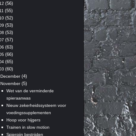
(56)
12
(55)
11
(52)
10
(53)
09
(53)
08
(57)
07
(63)
06
(66)
05
(65)
04
(60)
03
(4)
December
(5)
November
Wet van de verminderde
spieraanwas
Nieuw zekerheidssysteem voor
voedingssupplementen
Hoop voor hijgers
Trainen in slow motion
Spierpijn bestrijden