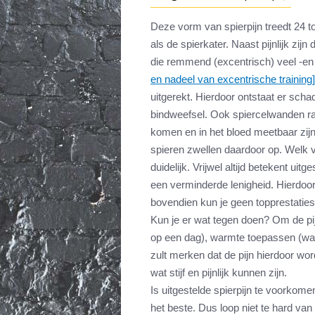
Deze vorm van spierpijn treedt 24 t
als de spierkater. Naast pijnlijk zij
die remmend (excentrisch) veel -en
en nadeel van excentrische training]
uitgerekt. Hierdoor ontstaat er scha
bindweefsel. Ook spiercelwanden ra
komen en in het bloed meetbaar zijn
spieren zwellen daardoor op. Welk ve
duidelijk. Vrijwel altijd betekent uitg
een verminderde lenigheid. Hierdoo
bovendien kun je geen topprestaties
Kun je er wat tegen doen? Om de pij
op een dag), warmte toepassen (warm
zult merken dat de pijn hierdoor wo
wat stijf en pijnlijk kunnen zijn.
Is uitgestelde spierpijn te voorkom
het beste. Dus loop niet te hard van 