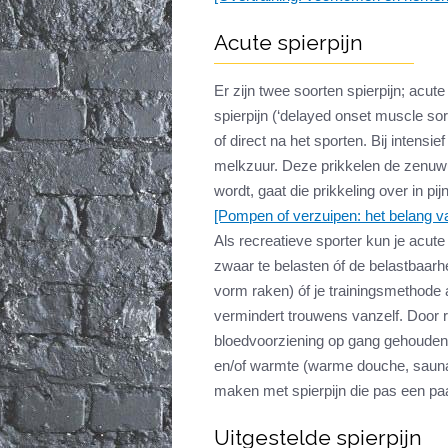
Acute spierpijn
Er zijn twee soorten spierpijn; acute
spierpijn (‘delayed onset muscle so
of direct na het sporten. Bij intens
melkzuur. Deze prikkelen de zenuwui
wordt, gaat die prikkeling over in p
[Pompen of verzuipen: het belang v
Als recreatieve sporter kun je acute
zwaar te belasten óf de belastbaarh
vorm raken) óf je trainingsmethode 
vermindert trouwens vanzelf. Door rus
bloedvoorziening op gang gehouden 
en/of warmte (warme douche, sauna) 
maken met spierpijn die pas een paa
Uitgestelde spierpijn