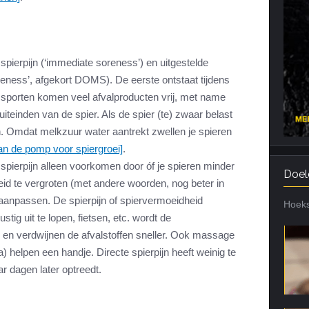
Cardiotraining
Nutriënt Timing
Hartslag en intensiteit
Voedingsfouten top 5
Combi van cardio en kracht
Veel gestelde vragen
 spierpijn (‘immediate soreness’) en uitgestelde
reness’, afgekort DOMS). De eerste ontstaat tijdens
Trainingsfouten top 10
ief sporten komen veel afvalproducten vrij, met name
Veel gestelde vragen
teinden van de spier. Als de spier (te) zwaar belast
ijn. Omdat melkzuur water aantrekt zwellen je spieren
an de pomp voor spiergroei]
.
 spierpijn alleen voorkomen door óf je spieren minder
Doel
eid te vergroten (met andere woorden, nog beter in
aanpassen. De spierpijn of spiervermoeidheid
Hoeks
tig uit te lopen, fietsen, etc. wordt de
en verdwijnen de afvalstoffen sneller. Ook massage
helpen een handje. Directe spierpijn heeft weinig te
r dagen later optreedt.