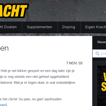
ht Doelen
Supplementen
Doping
Eigen Krach
Nieuw
den
Trainingsprincipes
Principes
Belang van voeding
Wat is doping?
Principes
Eigen Kracht Fi
Ove
S
A
Krachttraining
Training
Energie
Doping en de wet
Training
Her
Pr
7 NOV. 03
Krachtoefeningen Benen
Voeding
Eiwitten
Nuchtere feiten over doping
Voeding
Ve
S
n
Krachtoefeningen Armen
Supplementen
Koolhydraten
Veel gestelde vragen
Supplementen
 Heb je net lekker gesport en een dag later zijn je
i
rpijn is nog steeds een niet geheel opgehelderd
Krachtoefeningen Borst
Herstel
Vetten
Herstel
in
bekend. Wat je er tegen doet, is wat onduidelijker.
Krachtoefeningen Buik
Mentaal
Vocht
Mentaal
ma
Krachtoefeningen Billen
Jaarprogramma
Vezels
Jaarprogramma
Krachtoefeningen Rug
Vitaminen
s het cliché ‘no pain, no gain’ aanhouden
nnen]
.
Krachtoefeningen Schouders
Mineralen