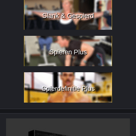
Slank & Gespierd
Spieren Plus
Spierdefinitie Plus