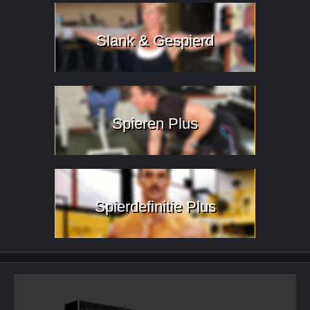
Slank & Gespierd
Spieren Plus
Spierdefinitie Plus