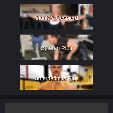
Slank & Gespierd
Spieren Plus
Spierdefinitie Plus