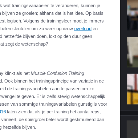
ink wat trainingsvariabelen te veranderen, kunnen je
 blijven ze groeien; althans dat is het idee. Op basis
 best logisch. Volgens de trainingsleer moet je immers
iabelen sleutelen om zo weer opnieuw
overload
en
jd hetzelfde blijven doen, lokt op den duur geen
at zegt de wetenschap?
hy klinkt als het
Muscle Confusion Training
. Ook binnen het trainingsprincipe van variatie in de
eld de trainingsvariabelen aan te passen om zo
wengel te geven. Er is zelfs stevig wetenschappelijk
assen van sommige trainingsvariabelen gunstig is voor
016
laten zien dat als je per training het aantal reps,
 varieert, de spiergroei beter wordt gestimuleerd dan
 hetzelfde blijven.