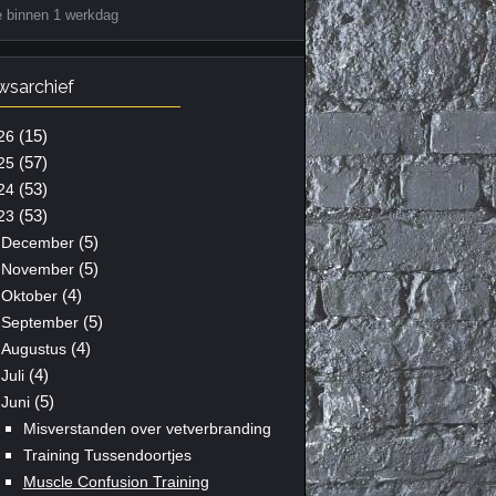
e binnen 1 werkdag
wsarchief
(15)
26
(57)
25
(53)
24
(53)
23
(5)
December
(5)
November
(4)
Oktober
(5)
September
(4)
Augustus
(4)
Juli
(5)
Juni
Misverstanden over vetverbranding
Training Tussendoortjes
Muscle Confusion Training