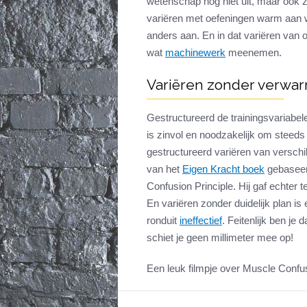
wetenschap nog niet uit, maar ook z
variëren met oefeningen warm aan w
anders aan. En in dat variëren van 
wat
machinewerk
meenemen.
Variëren zonder verwar
Gestructureerd de trainingsvariabel
is zinvol en noodzakelijk om steeds
gestructureerd variëren van verschi
van het
Eigen Kracht boek
gebaseer
Confusion Principle. Hij gaf echter t
En variëren zonder duidelijk plan is
ronduit
ineffectief
. Feitenlijk ben je
schiet je geen millimeter mee op!
Een leuk filmpje over Muscle Confus