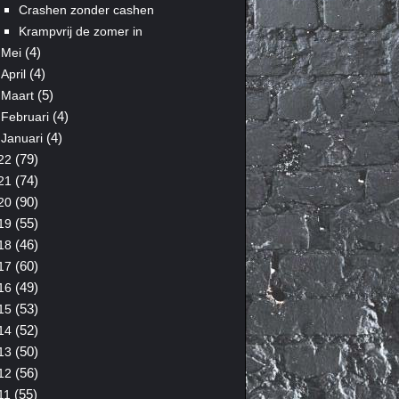
Crashen zonder cashen
Krampvrij de zomer in
(4)
Mei
(4)
April
(5)
Maart
(4)
Februari
(4)
Januari
(79)
22
(74)
21
(90)
20
(55)
19
(46)
18
(60)
17
(49)
16
(53)
15
(52)
14
(50)
13
(56)
12
(55)
11