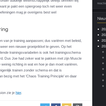
onder duidelijk wetenschappelijk bewijs bevelen wij
reacti
ant je pakt een spiergroep toch net weer even
oefeningen mag je overigens best wel
Nieu
ring
20
20
20
en van je training aanpassen; dus variëren met beleid,
20
 weer een nieuwe groeiprikkel te geven. Op het
llende trainingsvariabelen is ook het trainingsschema
d. Dus Joe had zeker wat te pakken met zijn Muscle
e weinig richting in wat en hoe je dan moet variëren.
 eigenlijk trainen zonder schema en dat is
 dan bezig met het ‘Chaos Training Principle’ en daar
ion zie je
hier
.