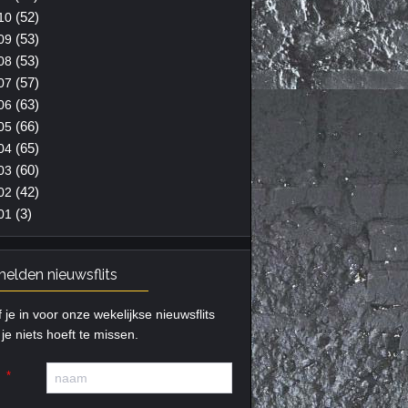
(52)
10
(53)
09
(53)
08
(57)
07
(63)
06
(66)
05
(65)
04
(60)
03
(42)
02
(3)
01
elden nieuwsflits
f je in voor onze wekelijkse nieuwsflits
je niets hoeft te missen.
m