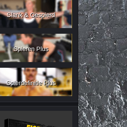
Slank & Gespierd
Spieren Plus
Spierdefinitie Plus