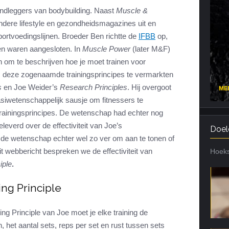
ndleggers van bodybuilding. Naast
Muscle &
Cardiotraining
Nutriënt Timing
 andere lifestyle en gezondheidsmagazines uit en
Hartslag en intensiteit
Voedingsfouten top 5
portvoedingslijnen. Broeder Ben richtte de
IFBB
op,
Combi van cardio en kracht
Veel gestelde vragen
den waren aangesloten. In
Muscle Power
(later M&F)
Trainingsfouten top 10
n om te beschrijven hoe je moet trainen voor
m deze zogenaamde trainingsprincipes te vermarkten
Veel gestelde vragen
s
en Joe Weider’s
Research Principles
. Hij overgoot
siwetenschappelijk sausje om fitnessers te
trainingsprincipes. De wetenschap had echter nog
everd over de effectiviteit van Joe’s
Doel
is de wetenschap echter wel zo ver om aan te tonen of
dit webbericht bespreken we de effectiviteit van
Hoeks
iple
.
ng Principle
ng Principle van Joe moet je elke training de
 het aantal sets, reps per set en rust tussen sets