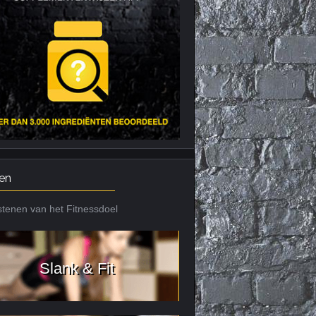
Nieuws archief
Citrus Aurantium
Tribulus Terrestris
Vitaminen en
mineralen
Weight Gainers
en
tenen van het Fitnessdoel
Slank & Fit