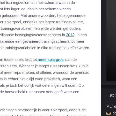
 het trainingsvolume in het schema waarin de
t iets lager lag, dan in het schema waarin
den gehouden. Met andere woorden, het zogenaamde
r spiergroei, ondanks het lagere trainingsvolume,
 trainingsvariabelen hetzelfde werden gehouden.
raziliaanse bewegingswetenschappers in
2012
. In een
a leidde een gevarieerd trainingsschema tot meer
 trainingsvariabelen in elke training hetzelfde waren.
 tussen sets leidt tot
meer spiergroei
dan de
ussen sets. Wanneer je langer rust tussen sets kun je
of meer reps maken, of allebei, waardoor de overload
s is echter niet altijd even praktisch, want een
 als je toch behoorlijk wat oefeningen wilt doen. Op
t de hoeveelheid rust tussen sets geeft weer een
Heb 
Mail d
efeningen bevorderlijk is voor spiergroei, daar is de
do