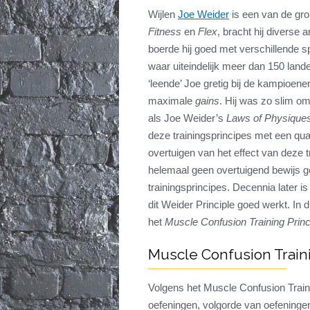
Wijlen
Joe Weider
is een van de gro
Fitness
en
Flex
, bracht hij diverse
boerde hij goed met verschillende s
waar uiteindelijk meer dan 150 lan
‘leende’ Joe gretig bij de kampioene
maximale
gains
. Hij was zo slim o
als Joe Weider’s
Laws of Physique
deze trainingsprincipes met een qua
overtuigen van het effect van deze 
helemaal geen overtuigend bewijs gel
trainingsprincipes. Decennia later 
dit Weider Principle goed werkt. In 
het
Muscle Confusion Training Princ
Muscle Confusion Traini
Volgens het Muscle Confusion Traini
oefeningen, volgorde van oefeningen,