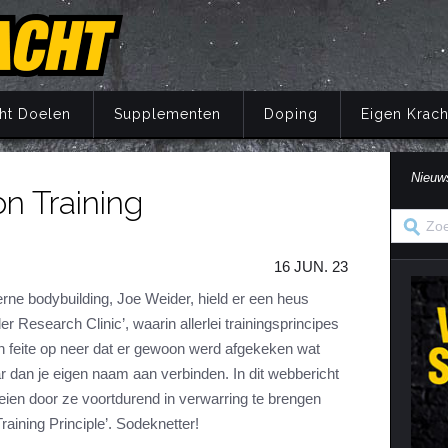
ht Doelen
Supplementen
Doping
Eigen Krach
Nieuw
n Training
Trainingsprincipes
Principes
Belang van voeding
Wat is doping?
Principes
Eigen Kracht Fi
Ove
S
A
Krachttraining
Training
Energie
Doping en de wet
Training
Her
Pr
16 JUN. 23
Krachtoefeningen Benen
Voeding
Eiwitten
Nuchtere feiten over doping
Voeding
Ve
S
n
Krachtoefeningen Armen
Supplementen
Koolhydraten
Veel gestelde vragen
Supplementen
rne bodybuilding, Joe Weider, hield er een heus
i
 Research Clinic’, waarin allerlei trainingsprincipes
Krachtoefeningen Borst
Herstel
Vetten
Herstel
in
n feite op neer dat er gewoon werd afgekeken wat
Krachtoefeningen Buik
Mentaal
Vocht
Mentaal
 dan je eigen naam aan verbinden. In dit webbericht
ma
Krachtoefeningen Billen
Jaarprogramma
Vezels
Jaarprogramma
oeien door ze voortdurend in verwarring te brengen
Krachtoefeningen Rug
Vitaminen
aining Principle’. Sodeknetter!
Krachtoefeningen Schouders
Mineralen