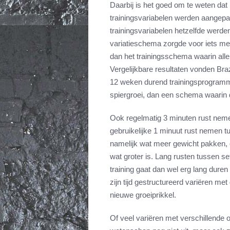
Daarbij is het goed om te weten dat
trainingsvariabelen werden aangepas
trainingsvariabelen hetzelfde wer
variatieschema zorgde voor iets mee
dan het trainingsschema waarin alle
Vergelijkbare resultaten vonden B
12 weken durend trainingsprogramm
spiergroei, dan een schema waarin de
Ook regelmatig 3 minuten rust nemen
gebruikelijke 1 minuut rust nemen t
namelijk wat meer gewicht pakken, 
wat groter is. Lang rusten tussen set
training gaat dan wel erg lang duren
zijn tijd gestructureerd variëren me
nieuwe groeiprikkel.
Of veel variëren met verschillende o