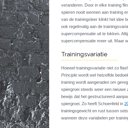
veranderen. Door in elke training fl
spieren nooit wennen aan training en
van de trainingsleer klinkt het idee
ook regelmatig aan de trainingsvar
supercompensatie uit te lokken. Alti
supercompensatie meer uit. Maar w
Trainingsvariatie
Hoewel trainingsvariatie niet zo flas
Principle
wordt wel hetzelfde bedoeld
training wordt aangeraden om gereg
spiergroei steeds weer een nieuwe z
bewijs dat het gestructureerd aanp
spiergroei. Zo heeft Schoenfeld in
2
trainingsgewicht en rust tussen sets
wanneer deze variabelen per training