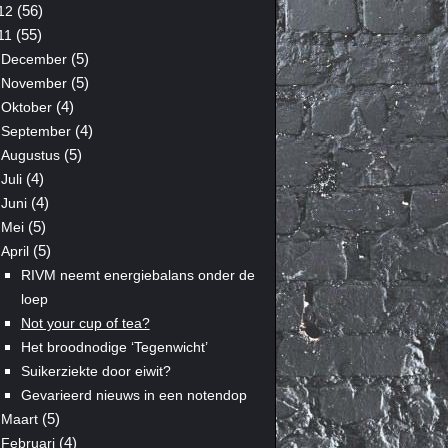
(56)
12
(55)
11
(5)
December
(5)
November
(4)
Oktober
(4)
September
(5)
Augustus
(4)
Juli
(4)
Juni
(5)
Mei
(5)
April
RIVM neemt energiebalans onder de
loep
Not your cup of tea?
Het broodnodige ‘Tegenwicht’
Suikerziekte door eiwit?
Gevarieerd nieuws in een notendop
(5)
Maart
(4)
Februari