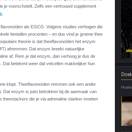
e je voorschotelt. Zelfs een vertrouwd supplement
Cardiotraining
Nutriënt Timing
’s
.
Hartslag en intensiteit
Voedingsfouten top 5
Combi van cardio en kracht
Veel gestelde vragen
 flavonoïden als EGCG. Volgens studies verhogen die
nkele tientallen procenten – en dus vind je groene thee
Trainingsfouten top 10
opulaire theorie is dat theeflavonoïden het enzym
Veel gestelde vragen
T) afremmen. Dat enzym breekt natuurlijke
line af. Rem je dat enzym, dan verhoog je dus de
m. Dat betekent weer dat vetcellen makkelijker hun
Doel
eorie klopt. Theeflavonoïden remmen ook een ander
Hoeks
Dat enzym is juist betrokken bij de aanmaak van
e theestackers die je via adrenaline slanker moeten