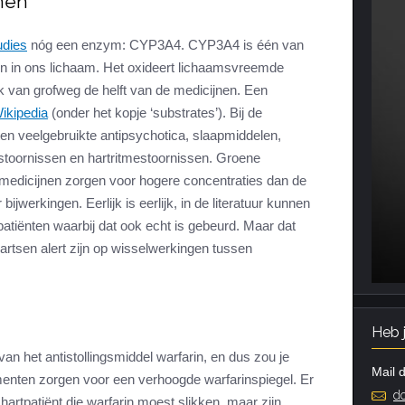
jnen
udies
nóg een enzym: CYP3A4. CYP3A4 is één van
en in ons lichaam. Het oxideert lichaamsvreemde
ak van grofweg de helft van de medicijnen. Een
ikipedia
(onder het kopje ‘substrates’). Bij de
en veelgebruikte antipsychotica, slaapmiddelen,
e stoornissen en hartritmestoornissen. Groene
 medicijnen zorgen voor hogere concentraties dan de
ijwerkingen. Eerlijk is eerlijk, in de literatuur kunnen
tiënten waarbij dat ook echt is gebeurd. Maar dat
artsen alert zijn op wisselwerkingen tussen
Heb 
n het antistollingsmiddel warfarin, en dus zou je
Mail d
enten zorgen voor een verhoogde warfarinspiegel. Er
do
artpatiënt die warfarin moest slikken, maar zijn