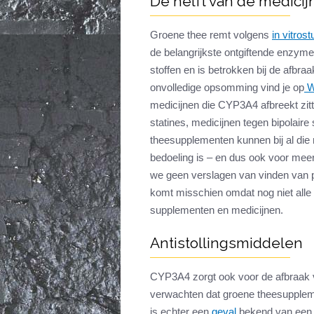
De helft van de medici
Groene thee remt volgens
in vitrost
de belangrijkste ontgiftende enzym
stoffen en is betrokken bij de afbra
onvolledige opsomming vind je op
W
medicijnen die CYP3A4 afbreekt zitt
statines, medicijnen tegen bipolair
theesupplementen kunnen bij al die
bedoeling is – en dus ook voor meer b
we geen verslagen van vinden van pa
komt misschien omdat nog niet alle 
supplementen en medicijnen.
Antistollingsmiddelen
CYP3A4 zorgt ook voor de afbraak va
verwachten dat groene theesupplem
is echter een
geval
bekend van een h