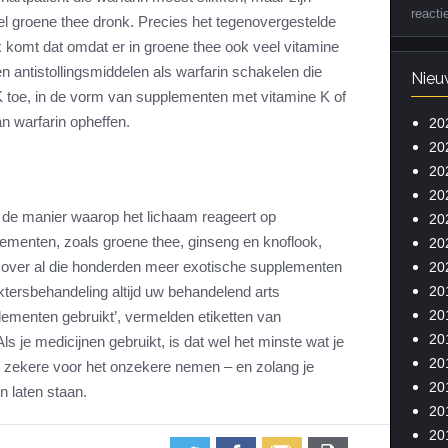
reacti
eel groene thee dronk. Precies het tegenovergestelde
 komt dat omdat er in groene thee ook veel vitamine
 en antistollingsmiddelen als warfarin schakelen die
Nieu
e K toe, in de vorm van supplementen met vitamine K of
an warfarin opheffen.
20
20
20
20
 de manier waarop het lichaam reageert op
20
lementen, zoals groene thee, ginseng en knoflook,
20
 over al die honderden meer exotische supplementen
20
20
ktersbehandeling altijd uw behandelend arts
20
ementen gebruikt’, vermelden etiketten van
20
ls je medicijnen gebruikt, is dat wel het minste wat je
20
et zekere voor het onzekere nemen – en zolang je
20
n laten staan.
20
20