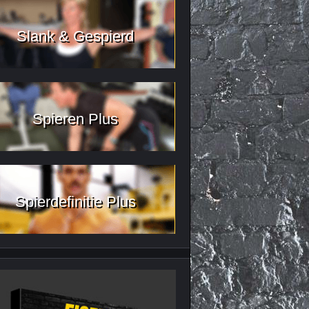
Slank & Gespierd
Spieren Plus
Spierdefinitie Plus