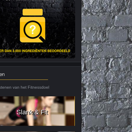
Nieuws archief
Citrus Aurantium
Tribulus Terrestris
Vitaminen en
mineralen
Weight Gainers
en
tenen van het Fitnessdoel
Slank & Fit