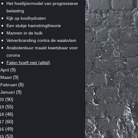
Het hoefijzermodel van progressieve
belasting
Kijk op koolhydraten
Een stukje hamstringtheorie
Mannen in de bulk
Vetverbranding contra de waakvlam
Anabolenkuur maakt kwetsbaar voor
corona
Falen hoeft niet (altijd)
(9)
April
(9)
Maart
(8)
Februari
(9)
Januari
(90)
20
(55)
19
(46)
18
(60)
17
(49)
16
(53)
15