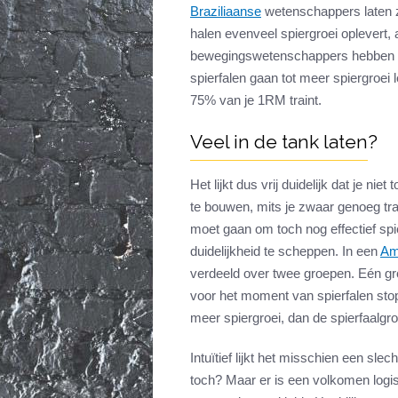
Braziliaanse
wetenschappers laten zie
halen evenveel spiergroei oplevert, a
bewegingswetenschappers hebben zel
spierfalen gaan tot meer spiergroei l
75% van je 1RM traint.
Veel in de tank laten?
Het lijkt dus vrij duidelijk dat je ni
te bouwen, mits je zwaar genoeg trai
moet gaan om toch nog effectief sp
duidelijkheid te scheppen. In een
Am
verdeeld over twee groepen. Eén groe
voor het moment van spierfalen stop
meer spiergroei, dan de spierfaalgr
Intuïtief lijkt het misschien een sle
toch? Maar er is een volkomen logisc