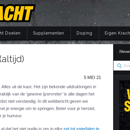
ht Doelen
Supplementen
Doping
Eigen Krach
Nieuw
altijd)
Trainingsprincipes
Principes
Belang van voeding
Wat is doping?
Principes
Eigen Kracht Fi
Ove
S
A
Krachttraining
Training
Energie
Doping en de wet
Training
Her
Pr
5 MEI 21
Krachtoefeningen Benen
Voeding
Eiwitten
Nuchtere feiten over doping
Voeding
Ve
S
n
Krachtoefeningen Armen
Supplementen
Koolhydraten
Veel gestelde vragen
Supplementen
. Alles uit de kast. Het zijn bekende uitdrukkingen in
i
aktijk van de ‘gewone ijzervreter’ is alle dagen het
Krachtoefeningen Borst
Herstel
Vetten
Herstel
in
ist niet verstandig. In dit webbericht geven we
Krachtoefeningen Buik
Mentaal
Vocht
Mentaal
t je energie om te springen. Beter voor je herstel,
ma
Krachtoefeningen Billen
Jaarprogramma
Vezels
Jaarprogramma
or je humeur.
Krachtoefeningen Rug
Vitaminen
l dat het niet nodig is om in elke
set tot spierfalen te
Krachtoefeningen Schouders
Mineralen