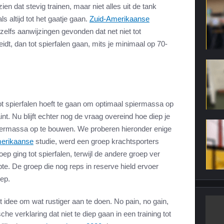
n dat stevig trainen, maar niet alles uit de tank
ls altijd tot het gaatje gaan.
Zuid-Amerikaanse
fs aanwijzingen gevonden dat net niet tot
eidt, dan tot spierfalen gaan, mits je minimaal op 70-
et tot spierfalen hoeft te gaan om optimaal spiermassa op
nt. Nu blijft echter nog de vraag overeind hoe diep je
iermassa op te bouwen. We proberen hieronder enige
erikaanse
studie, werd een groep krachtsporters
p ging tot spierfalen, terwijl de andere groep ver
te. De groep die nog reps in reserve hield ervoer
oep.
cht idee om wat rustiger aan te doen. No pain, no gain,
he verklaring dat niet te diep gaan in een training tot