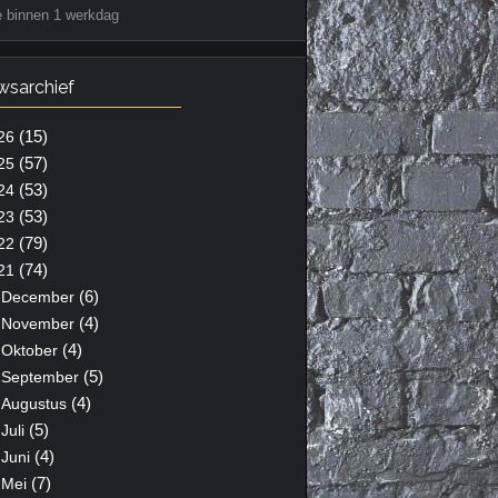
e binnen 1 werkdag
wsarchief
(15)
26
(57)
25
(53)
24
(53)
23
(79)
22
(74)
21
(6)
December
(4)
November
(4)
Oktober
(5)
September
(4)
Augustus
(5)
Juli
(4)
Juni
(7)
Mei