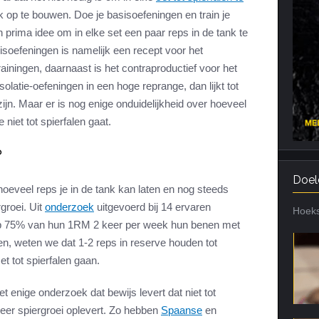
op te bouwen. Doe je basisoefeningen en train je
Cardiotraining
Nutriënt Timing
 prima idee om in elke set een paar reps in de tank te
Hartslag en intensiteit
Voedingsfouten top 5
asisoefeningen is namelijk een recept voor het
Combi van cardio en kracht
Veel gestelde vragen
ainingen, daarnaast is het contraproductief voor het
Trainingsfouten top 10
latie-oefeningen in een hoge reprange, dan lijkt tot
zijn. Maar er is nog enige onduidelijkheid over hoeveel
Veel gestelde vragen
 niet tot spierfalen gaat.
?
Doel
hoeveel reps je in de tank kan laten en nog steeds
groei. Uit
onderzoek
uitgevoerd bij 14 ervaren
Hoeks
op 75% van hun 1RM 2 keer per week hun benen met
en, weten we dat 1-2 reps in reserve houden tot
et tot spierfalen gaan.
 enige onderzoek dat bewijs levert dat niet tot
meer spiergroei oplevert. Zo hebben
Spaanse
en