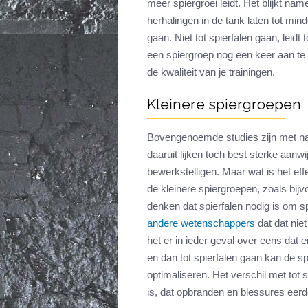
meer spiergroei leidt. Het blijkt name
herhalingen in de tank laten tot mind
gaan. Niet tot spierfalen gaan, leidt 
een spiergroep nog een keer aan te
de kwaliteit van je trainingen.
Kleinere spiergroepen
Bovengenoemde studies zijn met na
daaruit lijken toch best sterke aanwi
bewerkstelligen. Maar wat is het effe
de kleinere spiergroepen, zoals bij
denken dat spierfalen nodig is om s
andere wetenschappers
dat dat nie
het er in ieder geval over eens dat 
en dan tot spierfalen gaan kan de sp
optimaliseren. Het verschil met tot 
is, dat opbranden en blessures eerde