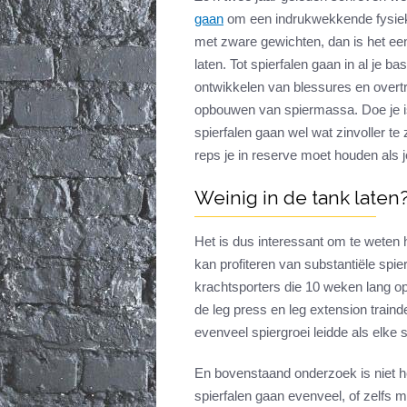
gaan
om een indrukwekkende fysiek 
met zware gewichten, dan is het een
laten. Tot spierfalen gaan in al je b
ontwikkelen van blessures en overtr
opbouwen van spiermassa. Doe je iso
spierfalen gaan wel wat zinvoller te 
reps je in reserve moet houden als je
Weinig in de tank laten
Het is dus interessant om te weten 
kan profiteren van substantiële spier
krachtsporters die 10 weken lang 
de leg press en leg extension traind
evenveel spiergroei leidde als elke s
En bovenstaand onderzoek is niet het
spierfalen gaan evenveel, of zelfs 