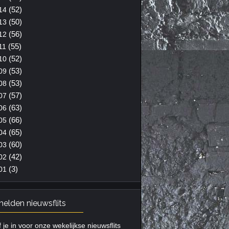
(52)
14
(50)
13
(56)
12
(55)
11
(52)
10
(53)
09
(53)
08
(57)
07
(63)
06
(66)
05
(65)
04
(60)
03
(42)
02
(3)
01
elden nieuwsflits
f je in voor onze wekelijkse nieuwsflits