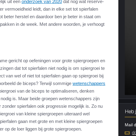
lijk uit een
onderzoek van 2020
dat nog wat reserve-
er vermoeidheid leidt, dan in elke set tot spierfalen
tot beter herstel en daardoor ben je beter in staat om
 pakken in de week. Met andere woorden, je verhoogt
me gericht op oefeningen voor grote spiergroepen en
jzingen dat tot spierfalen niet nodig is om spiergroei te
ct van wel of niet tot spierfalen gaan op spiergroei bij
voorbeeld de biceps? Terwijl sommige
wetenschappers
piergroei van de biceps te optimaliseren, denken
t nodig is. Maar beide groepen wetenschappers zijn
er zonder spierfalen ook progressie mogelijk is. Zo nu
Heb 
iergroei van kleine spiergroepen uiteraard wel
spierfalen gaan met grote en met kleine spiergroepen
Mail d
r op de loer liggen bij grote spiergroepen.
do