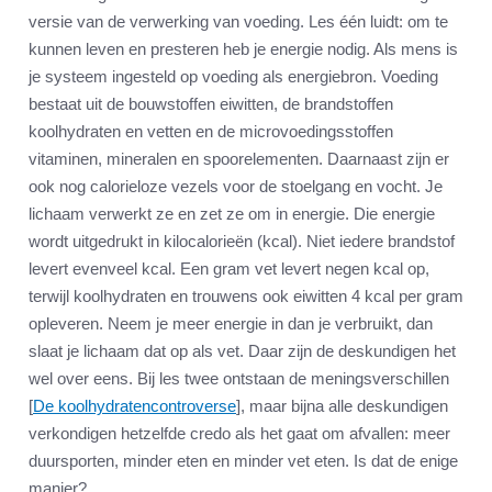
versie van de verwerking van voeding. Les één luidt: om te
kunnen leven en presteren heb je energie nodig. Als mens is
je systeem ingesteld op voeding als energiebron. Voeding
bestaat uit de bouwstoffen eiwitten, de brandstoffen
koolhydraten en vetten en de microvoedingsstoffen
vitaminen, mineralen en spoorelementen. Daarnaast zijn er
ook nog calorieloze vezels voor de stoelgang en vocht. Je
lichaam verwerkt ze en zet ze om in energie. Die energie
wordt uitgedrukt in kilocalorieën (kcal). Niet iedere brandstof
levert evenveel kcal. Een gram vet levert negen kcal op,
terwijl koolhydraten en trouwens ook eiwitten 4 kcal per gram
opleveren. Neem je meer energie in dan je verbruikt, dan
slaat je lichaam dat op als vet. Daar zijn de deskundigen het
wel over eens. Bij les twee ontstaan de meningsverschillen
[
De koolhydratencontroverse
], maar bijna alle deskundigen
verkondigen hetzelfde credo als het gaat om afvallen: meer
duursporten, minder eten en minder vet eten. Is dat de enige
manier?