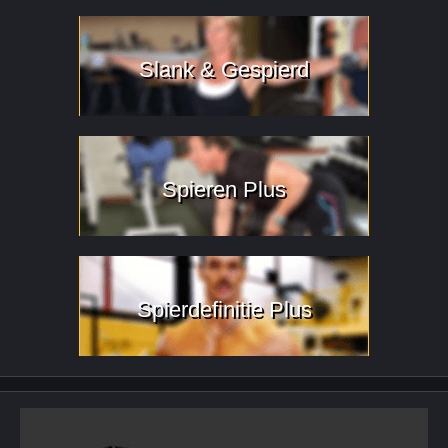
Slank & Gespierd
Spieren Plus
Spierdefinitie Plus