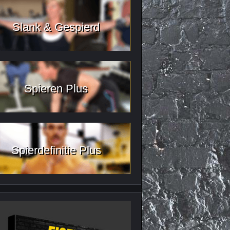
Slank & Gespierd
Spieren Plus
Spierdefinitie Plus