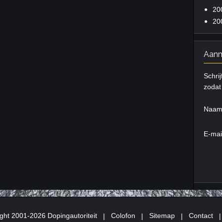
20
20
Aanm
Schrij
zodat 
Naa
E-mai
ght 2001-2026 Dopingautoriteit
|
Colofon
|
Sitemap
|
Contact