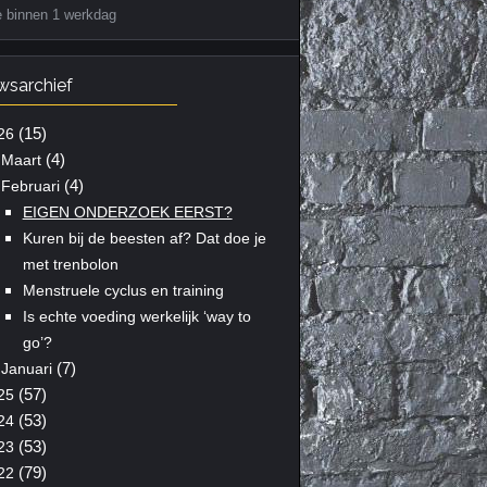
e binnen 1 werkdag
wsarchief
(15)
26
(4)
Maart
(4)
Februari
EIGEN ONDERZOEK EERST?
Kuren bij de beesten af? Dat doe je
met trenbolon
Menstruele cyclus en training
Is echte voeding werkelijk ‘way to
go’?
(7)
Januari
(57)
25
(53)
24
(53)
23
(79)
22