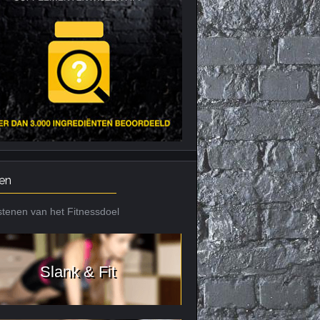
Nieuws archief
Citrus Aurantium
Tribulus Terrestris
Vitaminen en
mineralen
Weight Gainers
en
tenen van het Fitnessdoel
Slank & Fit