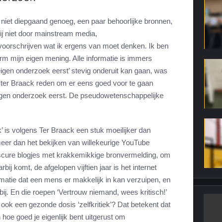
 niet diepgaand genoeg, een paar behoorlijke bronnen,
mij niet door mainstream media,
oorschrijven wat ik ergens van moet denken. Ik ben
vorm mijn eigen mening. Alle informatie is immers
eigen onderzoek eerst’ stevig onderuit kan gaan, was
 ter Braack reden om er eens goed voor te gaan
‘Eigen onderzoek eerst. De pseudowetenschappelijke
’ is volgens Ter Braack een stuk moeilijker dan
meer dan het bekijken van willekeurige YouTube
scure blogjes met krakkemikkige bronvermelding, om
bij komt, de afgelopen vijftien jaar is het internet
rmatie dat een mens er makkelijk in kan verzuipen, en
bij. En die roepen ‘Vertrouw niemand, wees kritisch!’
et ook een gezonde dosis ‘zelfkritiek’? Dat betekent dat
en hoe goed je eigenlijk bent uitgerust om