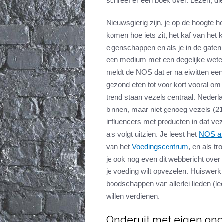
schreef er een boek over. Lezen, di
Nieuwsgierig zijn, je op de hoogte h
komen hoe iets zit, het kaf van het 
eigenschappen en als je in de gaten 
een medium met een degelijke weten
meldt de NOS dat er na eiwitten een
gezond eten tot voor kort vooral om 
trend staan vezels centraal. Nederl
binnen, maar niet genoeg vezels (21 
influencers met producten in dat ve
als volgt uitzien. Je leest het
NOS ar
van het
Voedingscentrum
, en als t
je ook nog even dit webbericht over
je voeding wilt opvezelen. Huiswerk
boodschappen van allerlei lieden (le
willen verdienen.
Onderuit met eigen on