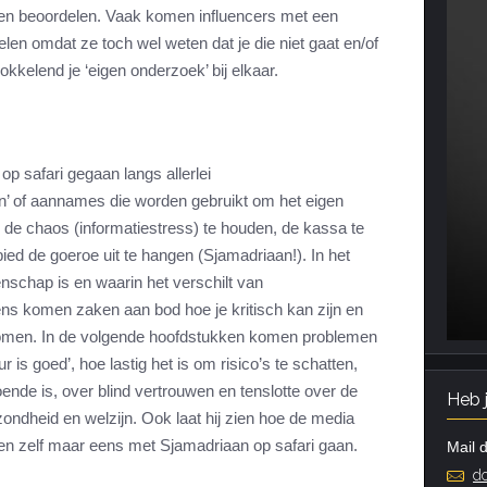
nen beoordelen. Vaak komen influencers met een
elen omdat ze toch wel weten dat je die niet gaat en/of
okkelend je ‘eigen onderzoek’ bij elkaar.
op safari gegaan langs allerlei
’ of aannames die worden gebruikt om het eigen
r de chaos (informatiestress) te houden, de kassa te
bied de goeroe uit te hangen (Sjamadriaan!). In het
tenschap is en waarin het verschilt van
s komen zaken aan bod hoe je kritisch kan zijn en
sbomen. In de volgende hoofdstukken komen problemen
is goed’, hoe lastig het is om risico’s te schatten,
nde is, over blind vertrouwen en tenslotte over de
Heb 
ondheid en welzijn. Ook laat hij zien hoe de media
en zelf maar eens met Sjamadriaan op safari gaan.
Mail d
do