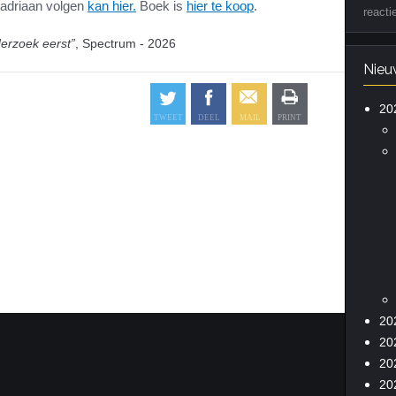
adriaan volgen
kan hier.
Boek is
hier te koop
.
reacti
erzoek eerst”
, Spectrum - 2026
Nieu
20
20
20
20
20