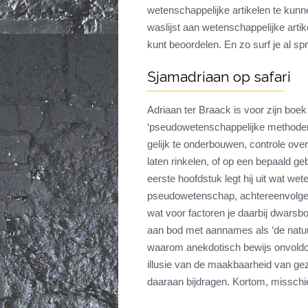
wetenschappelijke artikelen te kun
waslijst aan wetenschappelijke artik
kunt beoordelen. En zo surf je al spr
Sjamadriaan op safari
Adriaan ter Braack is voor zijn boek 
‘pseudowetenschappelijke methoden
gelijk te onderbouwen, controle ove
laten rinkelen, of op een bepaald ge
eerste hoofdstuk legt hij uit wat we
pseudowetenschap, achtereenvolgen
wat voor factoren je daarbij dwar
aan bod met aannames als ‘de natuur 
waarom anekdotisch bewijs onvoldoe
illusie van de maakbaarheid van gez
daaraan bijdragen. Kortom, misschi