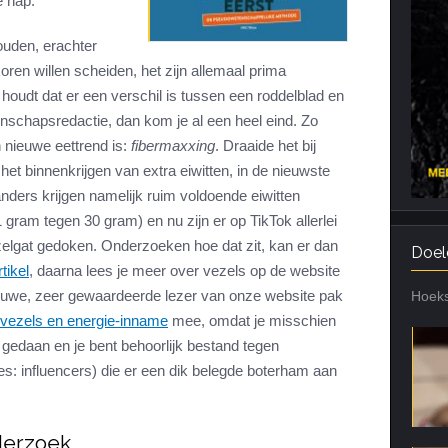
e hap.
Cardiotraining
Nutriënt Timing
ouden, erachter
Hartslag en intensiteit
Voedingsfouten top 5
koren willen scheiden, het zijn allemaal prima
Combi van cardio en kracht
Veel gestelde vragen
houdt dat er een verschil is tussen een roddelblad en
Trainingsfouten top 10
schapsredactie, dan kom je al een heel eind. Zo
 nieuwe eettrend is:
fibermaxxing
. Draaide het bij
Veel gestelde vragen
het binnenkrijgen van extra eiwitten, in de nieuwste
anders krijgen namelijk ruim voldoende eiwitten
gram tegen 30 gram) en nu zijn er op TikTok allerlei
zelgat gedoken. Onderzoeken hoe dat zit, kan er dan
Doel
tikel
, daarna lees je meer over vezels op de website
rouwe, zeer gewaardeerde lezer van onze website pak
Hoeks
vezels en energie-inname
mee, omdat je misschien
 gedaan en je bent behoorlijk bestand tegen
es: influencers) die er een dik belegde boterham aan
derzoek