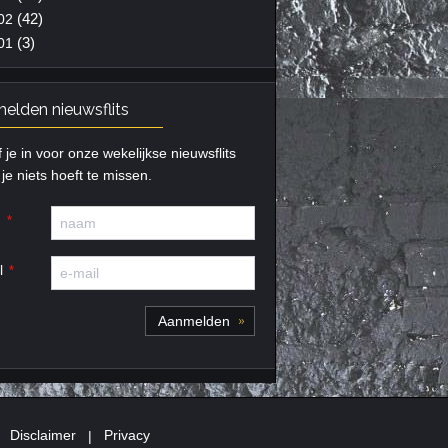
(42)
02
(3)
01
elden nieuwsflits
f je in voor onze wekelijkse nieuwsflits
je niets hoeft te missen.
m
l
|
Disclaimer
|
Privacy