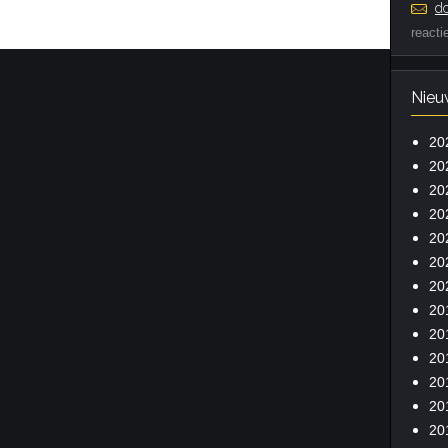
do
reacti
Nieu
20
20
20
20
20
20
20
20
20
20
20
20
20