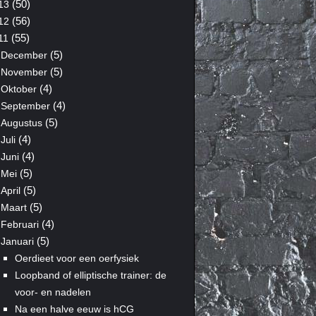
(50)
13
(56)
12
(55)
11
(5)
December
(5)
November
(4)
Oktober
(4)
September
(5)
Augustus
(4)
Juli
(4)
Juni
(5)
Mei
(5)
April
(5)
Maart
(4)
Februari
(5)
Januari
Oerdieet voor een oerfysiek
Loopband of elliptische trainer: de
voor- en nadelen
Na een halve eeuw is hCG