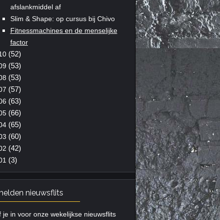
afslankmiddel af
Slim & Shape: op cursus bij Chivo
Fitnessmachines en de menselijke
factor
(52)
10
(53)
09
(53)
08
(57)
07
(63)
06
(66)
05
(65)
04
(60)
03
(42)
02
(3)
01
elden nieuwsflits
f je in voor onze wekelijkse nieuwsflits