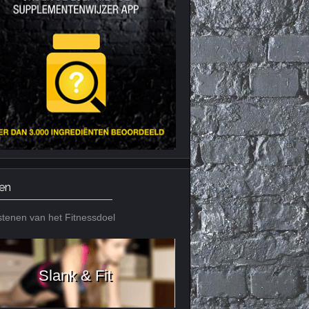
Nieuws archief
Citrus Aurantium
Tribulus Terrestris
Vitaminen en
mineralen
Weight Gainers
en
tenen van het Fitnessdoel
Slank & Fit