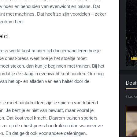
t vinden en behouden van evenwicht en balans. Dat
Cardiotraining
Nutriënt Timing
aint met machines. Dat heeft zo zijn voordelen – zeker
Hartslag en intensiteit
Voedingsfouten top 5
centrum bent.
Combi van cardio en kracht
Veel gestelde vragen
eld
Trainingsfouten top 10
Veel gestelde vragen
ress werkt kost minder tijd dan iemand leren hoe je
de chest-press weet hoe je het stoeltje moet
 moet steken, dan kun je beginnen met trainen. Bij het
oordat je de stang in evenwicht kunt houden. Om nog
van het op- en afladen van een halter door de
Doel
Hoeks
 je moet bankdrukken zijn je spieren voortdurend
en. Je bent je er niet van bewust, maar vooral je
. Dat kost veel kracht. Daarom trainen sporters
 als ze op de chest-press bandrukken dan wanneer ze
en. En dat geldt ook voor andere oefeningen.