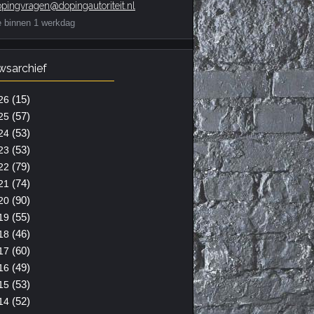
pingvragen@dopingautoriteit.nl
e binnen 1 werkdag
wsarchief
(15)
26
(57)
25
(53)
24
(53)
23
(79)
22
(74)
21
(90)
20
(55)
19
(46)
18
(60)
17
(49)
16
(53)
15
(52)
14