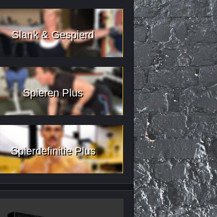
Slank & Gespierd
Spieren Plus
Spierdefinitie Plus