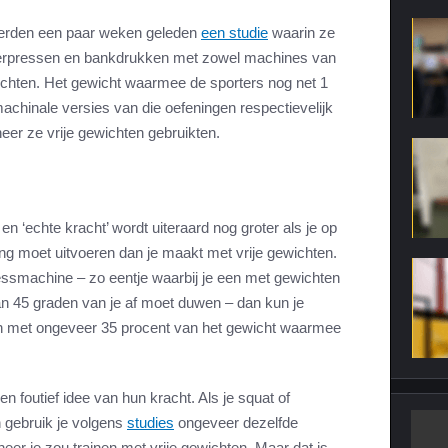
erden een paar weken geleden
een studie
waarin ze
lderpressen en bankdrukken met zowel machines van
chten. Het gewicht waarmee de sporters nog net 1
achinale versies van die oefeningen respectievelijk
neer ze vrije gewichten gebruikten.
en ‘echte kracht’ wordt uiteraard nog groter als je op
g moet uitvoeren dan je maakt met vrije gewichten.
pressmachine – zo eentje waarbij je een met gewichten
an 45 graden van je af moet duwen – dan kun je
n met ongeveer 35 procent van het gewicht waarmee
n foutief idee van hun kracht. Als je squat of
 gebruik je volgens
studies
ongeveer dezelfde
eer je zou trainen met vrije gewichten. Maar dat is