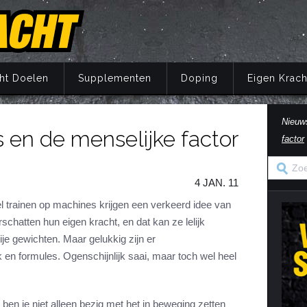
ht Doelen
Supplementen
Doping
Eigen Krach
Nieuw
 en de menselijke factor
factor
Trainingsprincipes
Principes
Belang van voeding
Wat is doping?
Principes
Eigen Kracht Fi
Ove
S
A
Krachttraining
Training
Energie
Doping en de wet
Training
Her
Pr
4 JAN. 11
Krachtoefeningen Benen
Voeding
Eiwitten
Nuchtere feiten over doping
Voeding
Ve
S
n
Krachtoefeningen Armen
Supplementen
Koolhydraten
Veel gestelde vragen
Supplementen
el trainen op machines krijgen een verkeerd idee van
i
rschatten hun eigen kracht, en dat kan ze lelijk
Krachtoefeningen Borst
Herstel
Vetten
Herstel
in
je gewichten. Maar gelukkig zijn er
Krachtoefeningen Buik
Mentaal
Vocht
Mentaal
k en formules. Ogenschijnlijk saai, maar toch wel heel
ma
Krachtoefeningen Billen
Jaarprogramma
Vezels
Jaarprogramma
Krachtoefeningen Rug
Vitaminen
n ben je niet alleen bezig met het in beweging zetten
Krachtoefeningen Schouders
Mineralen