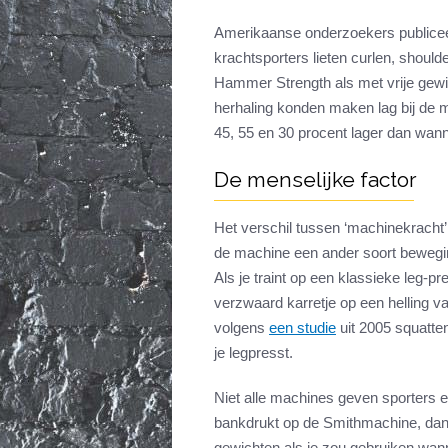
Amerikaanse onderzoekers publice
krachtsporters lieten curlen, shou
Hammer Strength als met vrije gewi
herhaling konden maken lag bij de m
45, 55 en 30 procent lager dan wan
De menselijke factor
Het verschil tussen ‘machinekracht’ 
de machine een ander soort bewegin
Als je traint op een klassieke leg-
verzwaard karretje op een helling v
volgens
een studie
uit 2005 squatte
je legpresst.
Niet alle machines geven sporters ee
bankdrukt op de Smithmachine, dan
gewichten als je zou gebruiken wann