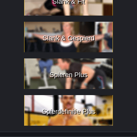
Slank & Fit
Slank & Gespierd
Spieren Plus
Spierdefinitie Plus