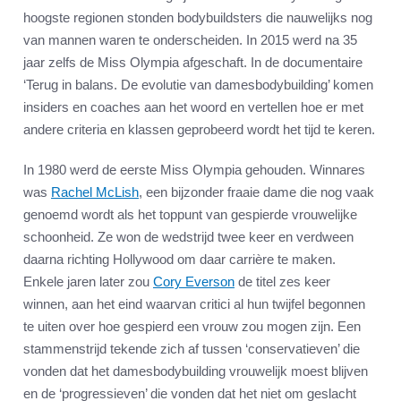
hoogste regionen stonden bodybuildsters die nauwelijks nog
van mannen waren te onderscheiden. In 2015 werd na 35
jaar zelfs de Miss Olympia afgeschaft. In de documentaire
‘Terug in balans. De evolutie van damesbodybuilding’ komen
insiders en coaches aan het woord en vertellen hoe er met
andere criteria en klassen geprobeerd wordt het tijd te keren.
In 1980 werd de eerste Miss Olympia gehouden. Winnares
was
Rachel McLish
, een bijzonder fraaie dame die nog vaak
genoemd wordt als het toppunt van gespierde vrouwelijke
schoonheid. Ze won de wedstrijd twee keer en verdween
daarna richting Hollywood om daar carrière te maken.
Enkele jaren later zou
Cory Everson
de titel zes keer
winnen, aan het eind waarvan critici al hun twijfel begonnen
te uiten over hoe gespierd een vrouw zou mogen zijn. Een
stammenstrijd tekende zich af tussen ‘conservatieven’ die
vonden dat het damesbodybuilding vrouwelijk moest blijven
en de ‘progressieven’ die vonden dat het niet om geslacht