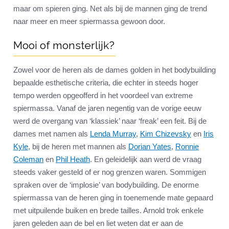
maar om spieren ging. Net als bij de mannen ging de trend
naar meer en meer spiermassa gewoon door.
Mooi of monsterlijk?
Zowel voor de heren als de dames golden in het bodybuilding
bepaalde esthetische criteria, die echter in steeds hoger
tempo werden opgeofferd in het voordeel van extreme
spiermassa. Vanaf de jaren negentig van de vorige eeuw
werd de overgang van ‘klassiek’ naar ‘freak’ een feit. Bij de
dames met namen als
Lenda Murray
,
Kim Chizevsky
en
Iris
Kyle
, bij de heren met mannen als
Dorian Yates
,
Ronnie
Coleman
en
Phil Heath
. En geleidelijk aan werd de vraag
steeds vaker gesteld of er nog grenzen waren. Sommigen
spraken over de ‘implosie’ van bodybuilding. De enorme
spiermassa van de heren ging in toenemende mate gepaard
met uitpuilende buiken en brede tailles. Arnold trok enkele
jaren geleden aan de bel en liet weten dat er aan de