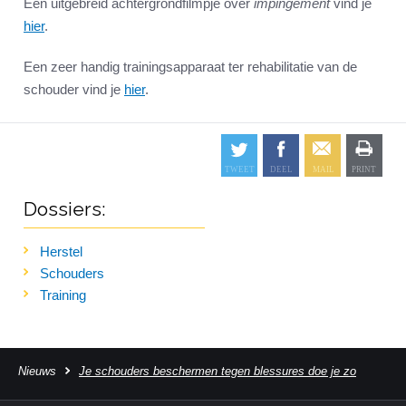
Een uitgebreid achtergrondfilmpje over
impingement
vind je
hier
.
Een zeer handig trainingsapparaat ter rehabilitatie van de
schouder vind je
hier
.
Dossiers:
Herstel
Schouders
Training
Nieuws
Je schouders beschermen tegen blessures doe je zo