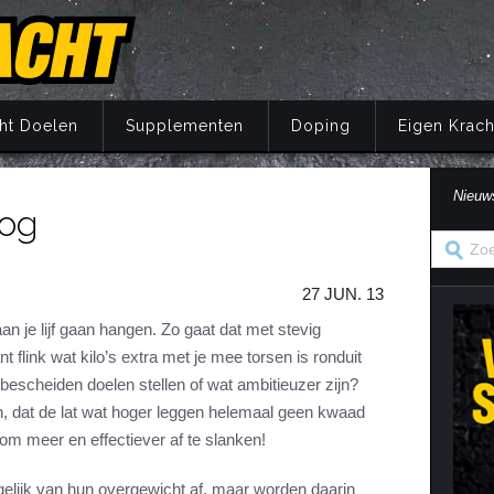
ht Doelen
Supplementen
Doping
Eigen Krach
Nieuw
oog
Trainingsprincipes
Principes
Belang van voeding
Wat is doping?
Principes
Eigen Kracht Fi
Ove
S
A
Krachttraining
Training
Energie
Doping en de wet
Training
Her
Pr
27 JUN. 13
Krachtoefeningen Benen
Voeding
Eiwitten
Nuchtere feiten over doping
Voeding
Ve
S
n
Krachtoefeningen Armen
Supplementen
Koolhydraten
Veel gestelde vragen
Supplementen
an je lijf gaan hangen. Zo gaat dat met stevig
i
 flink wat kilo’s extra met je mee torsen is ronduit
Krachtoefeningen Borst
Herstel
Vetten
Herstel
in
escheiden doelen stellen of wat ambitieuzer zijn?
Krachtoefeningen Buik
Mentaal
Vocht
Mentaal
en, dat de lat wat hoger leggen helemaal geen kwaad
ma
Krachtoefeningen Billen
Jaarprogramma
Vezels
Jaarprogramma
 om meer en effectiever af te slanken!
Krachtoefeningen Rug
Vitaminen
gelijk van hun overgewicht af, maar worden daarin
Krachtoefeningen Schouders
Mineralen