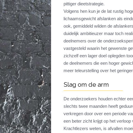
pittiger dieetstrategie.
Volgens hen kun je de lat rustig h
lichaamsgewicht afslanken als eind
ook, gemiddeld wilden de afslanker
duidelijk ambitieuzer maar toch rea
deelnemers over de onderzoeksperi
vastgesteld waarin het gewenste gewi
zichzelf een lager doel oplegden to
de deelnemers die een hoger gewich
meer teleurstelling over het geringe
Slag om de arm
De onderzoekers houden echter ee
slechts twee maanden heeft geduur
verkregen door over een periode van
een beter zicht krijgt op het verloop 
Krachtlezers weten, is afvallen moeil