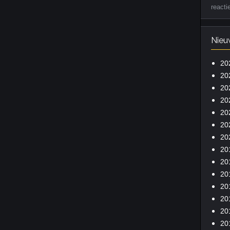
reacti
Nieu
20
20
20
20
20
20
20
20
20
20
20
20
20
20