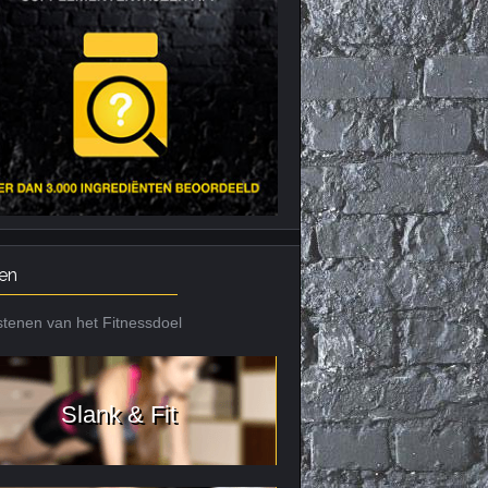
Nieuws archief
Citrus Aurantium
Tribulus Terrestris
Vitaminen en
mineralen
Weight Gainers
en
tenen van het Fitnessdoel
Slank & Fit