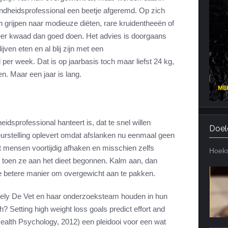
zondheidsprofessional een beetje afgeremd. Op zich
Cardiotraining
Nutriënt Timing
 grijpen naar modieuze diëten, rare kruidentheeën of
Hartslag en intensiteit
Voedingsfouten top 5
eer kwaad dan goed doen. Het advies is doorgaans
Combi van cardio en kracht
Veel gestelde vragen
ven eten en al blij zijn met een
Trainingsfouten top 10
er week. Dat is op jaarbasis toch maar liefst 24 kg,
n. Maar een jaar is lang.
Veel gestelde vragen
dsprofessional hanteert is, dat te snel willen
Doel
leurstelling oplevert omdat afslanken nu eenmaal geen
t mensen voortijdig afhaken en misschien zelfs
Hoeks
 toen ze aan het dieet begonnen. Kalm aan, dan
ch de betere manier om overgewicht aan te pakken.
ly De Vet en haar onderzoeksteam houden in hun
? Setting high weight loss goals predict effort and
 Health Psychology, 2012) een pleidooi voor een wat