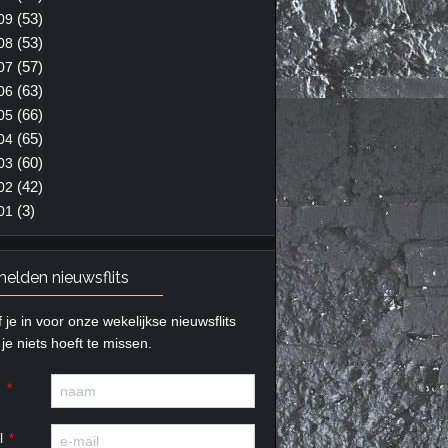
(53)
09
(53)
08
(57)
07
(63)
06
(66)
05
(65)
04
(60)
03
(42)
02
(3)
01
elden nieuwsflits
f je in voor onze wekelijkse nieuwsflits
je niets hoeft te missen.
m
l