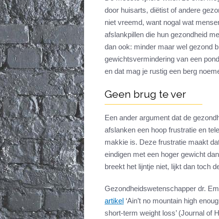
door huisarts, diëtist of andere ge
niet vreemd, want nogal wat mensen
afslankpillen die hun gezondheid m
dan ook: minder maar wel gezond blij
gewichtsvermindering van een pond p
en dat mag je rustig een berg noeme
Geen brug te ver
Een ander argument dat de gezondhei
afslanken een hoop frustratie en te
makkie is. Deze frustratie maakt da
eindigen met een hoger gewicht dan
breekt het lijntje niet, lijkt dan to
Gezondheidswetenschapper dr. Eme
artikel
‘Ain’t no mountain high enough
short-term weight loss’ (Journal of