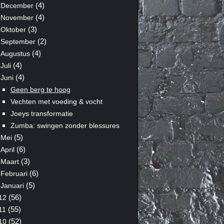
(4)
December
(4)
November
(3)
Oktober
(2)
September
(4)
Augustus
(4)
Juli
(4)
Juni
Geen berg te hoog
Vechten met voeding & vocht
Joeys transformatie
Zumba: swingen zonder blessures
(5)
Mei
(6)
April
(3)
Maart
(6)
Februari
(5)
Januari
(56)
12
(55)
11
(52)
10