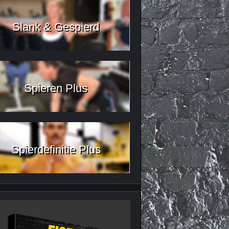
Slank & Gespierd
Spieren Plus
Spierdefinitie Plus