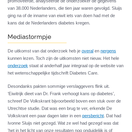
promoveerde, analyseerde de onderzoeker de gegevens
van 38.000 Nederlanders, die tien jaar waren gevolgd. Sluijs
ging na of de inname van eiwit iets van doen had met de
kans dat de Nederlanders diabetes kregen.
Mediastormpje
De uitkomst van dat onderzoek heb je
overal
en
nergens
kunnen lezen. Toch zijn de uitkomsten niet nieuw. Het hele
onderzoek
staat al anderhalf jaar integraal op de website van
het wetenschappelijke tijdschrift Diabetes Care.
Desondanks pakten sommige verslaggevers flink uit.
‘Eiwitrijk dieet van Dr. Frank verhoogt kans op diabetes’,
schreef De Volkskrant bijvoorbeeld boven een stuk over de
Utrechtse studie. Dat was een brug te ver, erkende De
Volkskrant een paar dagen later in een
persbericht
. Dat had
Ivonne Sluijs niet gezegd. Wat ze wel had gezegd was dat
'het in het licht van onze resultaten nog onduidelijk is of