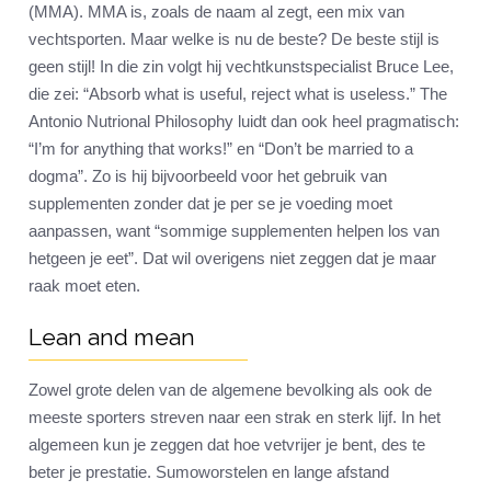
(MMA). MMA is, zoals de naam al zegt, een mix van
vechtsporten. Maar welke is nu de beste? De beste stijl is
geen stijl! In die zin volgt hij vechtkunstspecialist Bruce Lee,
die zei: “Absorb what is useful, reject what is useless.” The
Antonio Nutrional Philosophy luidt dan ook heel pragmatisch:
“I’m for anything that works!” en “Don’t be married to a
dogma”. Zo is hij bijvoorbeeld voor het gebruik van
supplementen zonder dat je per se je voeding moet
aanpassen, want “sommige supplementen helpen los van
hetgeen je eet”. Dat wil overigens niet zeggen dat je maar
raak moet eten.
Lean and mean
Zowel grote delen van de algemene bevolking als ook de
meeste sporters streven naar een strak en sterk lijf. In het
algemeen kun je zeggen dat hoe vetvrijer je bent, des te
beter je prestatie. Sumoworstelen en lange afstand