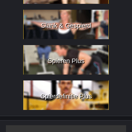
Slank & Gespierd
Spieren Plus
Spierdefinitie Plus