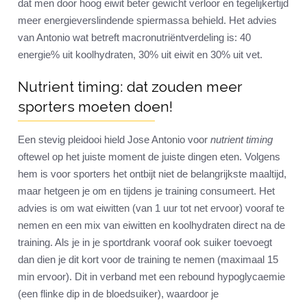
dat men door hoog eiwit beter gewicht verloor en tegelijkertijd
meer energieverslindende spiermassa behield. Het advies
van Antonio wat betreft macronutriëntverdeling is: 40
energie% uit koolhydraten, 30% uit eiwit en 30% uit vet.
Nutrient timing: dat zouden meer
sporters moeten doen!
Een stevig pleidooi hield Jose Antonio voor
nutrient timing
oftewel op het juiste moment de juiste dingen eten. Volgens
hem is voor sporters het ontbijt niet de belangrijkste maaltijd,
maar hetgeen je om en tijdens je training consumeert. Het
advies is om wat eiwitten (van 1 uur tot net ervoor) vooraf te
nemen en een mix van eiwitten en koolhydraten direct na de
training. Als je in je sportdrank vooraf ook suiker toevoegt
dan dien je dit kort voor de training te nemen (maximaal 15
min ervoor). Dit in verband met een rebound hypoglycaemie
(een flinke dip in de bloedsuiker), waardoor je