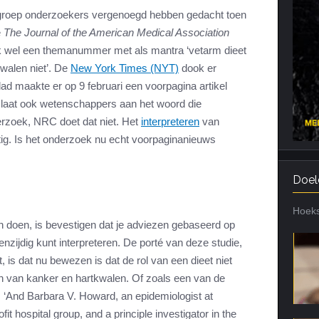
e groep onderzoekers vergenoegd hebben gedacht toen
Cardiotraining
Nutriënt Timing
e
The Journal of the American Medical Association
Hartslag en intensiteit
Voedingsfouten top 5
 wel een themanummer met als mantra ‘vetarm dieet
Combi van cardio en kracht
Veel gestelde vragen
walen niet’. De
New York Times (NYT)
dook er
Trainingsfouten top 10
 maakte er op 9 februari een voorpagina artikel
T laat ook wetenschappers aan het woord die
Veel gestelde vragen
erzoek, NRC doet dat niet. Het
interpreteren
van
astig. Is het onderzoek nu echt voorpaginanieuws
Doel
Hoeks
n doen, is bevestigen dat je adviezen gebaseerd op
nzijdig kunt interpreteren. De porté van deze studie,
 is dat nu bewezen is dat de rol van een dieet niet
n van kanker en hartkwalen. Of zoals een van de
 ‘And Barbara V. Howard, an epidemiologist at
t hospital group, and a principle investigator in the