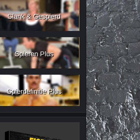
Slank & Gespierd
Spieren Plus
Spierdefinitie Plus