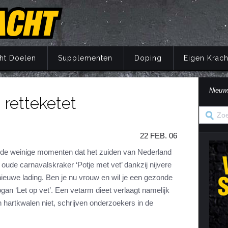
ht Doelen
Supplementen
Doping
Eigen Krach
Nieuw
 retteketet
Trainingsprincipes
Principes
Belang van voeding
Wat is doping?
Principes
Eigen Kracht Fi
Ove
S
A
Krachttraining
Training
Energie
Doping en de wet
Training
Her
Pr
22 FEB. 06
Krachtoefeningen Benen
Voeding
Eiwitten
Nuchtere feiten over doping
Voeding
Ve
S
n
Krachtoefeningen Armen
Supplementen
Koolhydraten
Veel gestelde vragen
Supplementen
 de weinige momenten dat het zuiden van Nederland
i
oude carnavalskraker ‘Potje met vet’ dankzij nijvere
Krachtoefeningen Borst
Herstel
Vetten
Herstel
in
euwe lading. Ben je nu vrouw en wil je een gezonde
Krachtoefeningen Buik
Mentaal
Vocht
Mentaal
gan ‘Let op vet’. Een vetarm dieet verlaagt namelijk
ma
Krachtoefeningen Billen
Jaarprogramma
Vezels
Jaarprogramma
 hartkwalen niet, schrijven onderzoekers in de
Krachtoefeningen Rug
Vitaminen
Krachtoefeningen Schouders
Mineralen