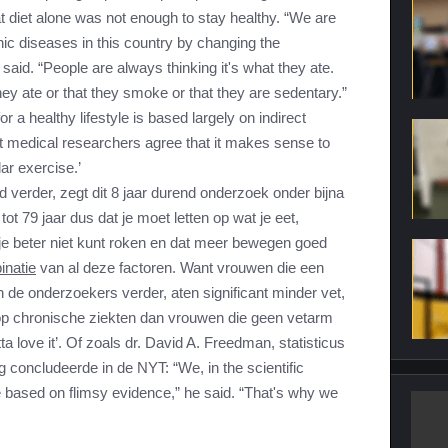
at diet alone was not enough to stay healthy. “We are
nic diseases in this country by changing the
said. “People are always thinking it's what they ate.
ey ate or that they smoke or that they are sedentary.”
r a healthy lifestyle is based largely on indirect
t medical researchers agree that it makes sense to
lar exercise.’
d verder, zegt dit 8 jaar durend onderzoek onder bijna
tot 79 jaar dus dat je moet letten op wat je eet,
 je beter niet kunt roken en dat meer bewegen goed
inatie
van al deze factoren. Want vrouwen die een
n de onderzoekers verder, aten significant minder vet,
p chronische ziekten dan vrouwen die geen vetarm
a love it’. Of zoals dr. David A. Freedman, statisticus
og concludeerde in de NYT: “We, in the scientific
 based on flimsy evidence,” he said. “That's why we