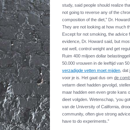
study, said people should realize th
not going to reverse any of the chro
composition of the diet,” Dr. Howard 
They are not looking at how much th
Except for not smoking, the advice fo
evidence, Dr. Howard said, but mos
eat well, control weight and get regu
Ruim 400 miljoen dollar belastinggel
50.000 vrouwen in de leeftijd van 50 
verzadigde vetten moet mijden
, dat
voor je is. Het gaat dus om
de comb
vetarm dieet hadden gevolgd, stelle
maar hadden een even grote kans o
dieet volgden. Wetenschap, ‘you gott
van de University of California, dro
community, often give strong advice
have to do experiments.”