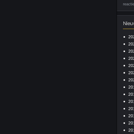
reacti
Nieu
20
20
20
20
20
20
20
20
20
20
20
20
20
20