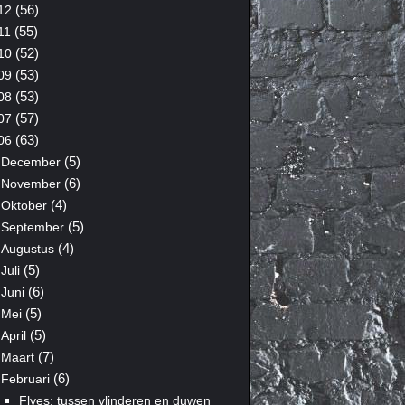
(56)
12
(55)
11
(52)
10
(53)
09
(53)
08
(57)
07
(63)
06
(5)
December
(6)
November
(4)
Oktober
(5)
September
(4)
Augustus
(5)
Juli
(6)
Juni
(5)
Mei
(5)
April
(7)
Maart
(6)
Februari
Flyes: tussen vlinderen en duwen