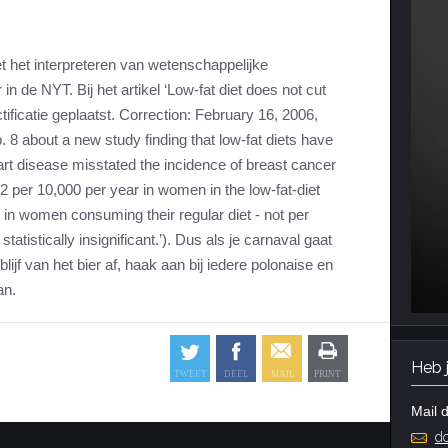
 het interpreteren van wetenschappelijke
n de NYT. Bij het artikel ‘Low-fat diet does not cut
ctificatie geplaatst. Correction: February 16, 2006,
. 8 about a new study finding that low-fat diets have
eart disease misstated the incidence of breast cancer
 per 10,000 per year in women in the low-fat-diet
in women consuming their regular diet - not per
atistically insignificant.’). Dus als je carnaval gaat
blijf van het bier af, haak aan bij iedere polonaise en
an.
Heb 
Mail d
do