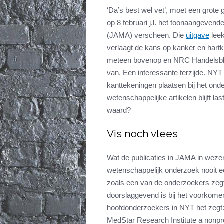
‘Da’s best wel vet’, moet een grot
op 8 februari j.l. het toonaangevend
(JAMA) verscheen. Die
uitgave
leek
verlaagt de kans op kanker en hartk
meteen bovenop en NRC Handelsblad
van. Een interessante terzijde. NY
kanttekeningen plaatsen bij het ond
wetenschappelijke artikelen blijft l
waard?
Vis noch vlees
Wat de publicaties in JAMA in weze
wetenschappelijk onderzoek nooit ee
zoals een van de onderzoekers zegt,
doorslaggevend is bij het voorkome
hoofdonderzoekers in NYT het zegt:
MedStar Research Institute a nonprofi