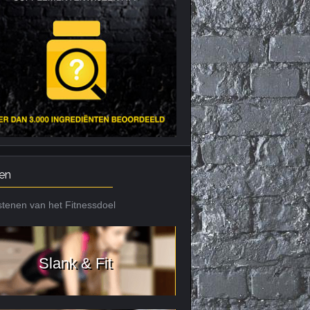
Nieuws archief
Citrus Aurantium
Tribulus Terrestris
Vitaminen en
mineralen
Weight Gainers
en
tenen van het Fitnessdoel
Slank & Fit