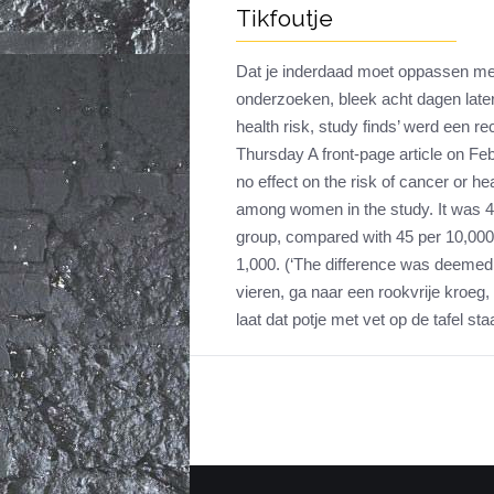
Tikfoutje
Dat je inderdaad moet oppassen met
onderzoeken, bleek acht dagen later i
health risk, study finds’ werd een re
Thursday A front-page article on Feb
no effect on the risk of cancer or h
among women in the study. It was 42
group, compared with 45 per 10,000 
1,000. (‘The difference was deemed st
vieren, ga naar een rookvrije kroeg, 
laat dat potje met vet op de tafel sta