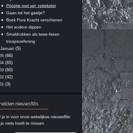
Póóótje met vet, retteketet
Gaan tot het gaatje?
Boek Pure Kracht verschenen
Het andere dippen
Smaldrukken als twee-fasen
tricepsoefening
(5)
Januari
(66)
05
(65)
04
(60)
03
(42)
02
(3)
01
elden nieuwsflits
f je in voor onze wekelijkse nieuwsflits
je niets hoeft te missen.