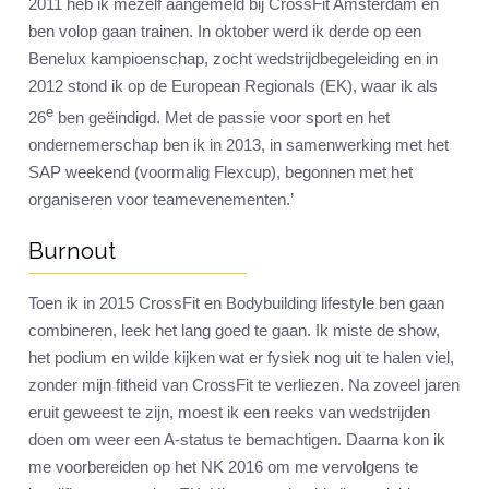
2011 heb ik mezelf aangemeld bij CrossFit Amsterdam en
ben volop gaan trainen. In oktober werd ik derde op een
Benelux kampioenschap, zocht wedstrijdbegeleiding en in
2012 stond ik op de European Regionals (EK), waar ik als
e
26
ben geëindigd. Met de passie voor sport en het
ondernemerschap ben ik in 2013, in samenwerking met het
SAP weekend (voormalig Flexcup), begonnen met het
organiseren voor teamevenementen.’
Burnout
Toen ik in 2015 CrossFit en Bodybuilding lifestyle ben gaan
combineren, leek het lang goed te gaan. Ik miste de show,
het podium en wilde kijken wat er fysiek nog uit te halen viel,
zonder mijn fitheid van CrossFit te verliezen. Na zoveel jaren
eruit geweest te zijn, moest ik een reeks van wedstrijden
doen om weer een A-status te bemachtigen. Daarna kon ik
me voorbereiden op het NK 2016 om me vervolgens te