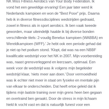
NK Miss Fitness Aerobics van Your Body Federation. Ik
vond het een geweldige ervaring! Een jaar later werd ik
Nederlands kampioen en won de “Best Pose” prijs. Daarna
heb ik in diverse fitnessdisciplines wedstrijden gedraaid,
zowel in fitness als in sport aerobics. Ik ben vaak tweede
geworden, maar uiteindelijk haalde ik bij diverse bonden
verschillende titels: 2-voudig Benelux kampioen (WABBA) en
Wereldkampioen (WFF).’ Je hebt ook een periode gehad dat
je niet op het podium stond. ‘Klopt, dat was na een NBBF
kwalificatie wedstrijd voor het NK in 2007. Mijn voorbereiding
was, naast grensverleggend en leerzaam, optimaal. Een
week voor de wedstrijd was ik volgens mijn begeleider
wedstrijd klaar, ‘niets meer aan doen.’ Door vermoeidheid
was ik echter niet meer in staat om fysieke en mentale pijn
van elkaar te onderscheiden. Dat heeft ertoe geleid dat ik
tijdens mijn laatste training over mijn grens heen ben gegaan
en overtraind ben geraakt. Door de stress in mijn lichaam
hield ik vocht vast en dat is natuurlijk funest voor een