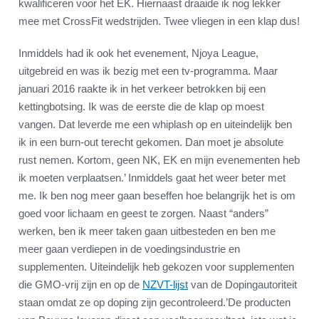
kwalificeren voor het EK. Hiernaast draaide ik nog lekker
mee met CrossFit wedstrijden. Twee vliegen in een klap dus!
Inmiddels had ik ook het evenement, Njoya League,
uitgebreid en was ik bezig met een tv-programma. Maar
januari 2016 raakte ik in het verkeer betrokken bij een
kettingbotsing. Ik was de eerste die de klap op moest
vangen. Dat leverde me een whiplash op en uiteindelijk ben
ik in een burn-out terecht gekomen. Dan moet je absolute
rust nemen. Kortom, geen NK, EK en mijn evenementen heb
ik moeten verplaatsen.’ Inmiddels gaat het weer beter met
me. Ik ben nog meer gaan beseffen hoe belangrijk het is om
goed voor lichaam en geest te zorgen. Naast “anders”
werken, ben ik meer taken gaan uitbesteden en ben me
meer gaan verdiepen in de voedingsindustrie en
supplementen. Uiteindelijk heb gekozen voor supplementen
die GMO-vrij zijn en op de
NZVT-lijst
van de Dopingautoriteit
staan omdat ze op doping zijn gecontroleerd.’De producten