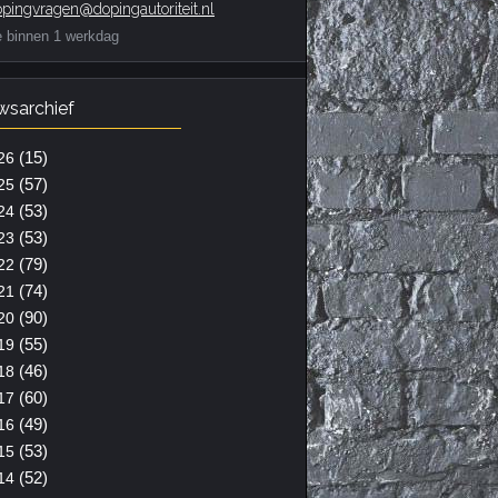
pingvragen@dopingautoriteit.nl
e binnen 1 werkdag
wsarchief
(15)
26
(57)
25
(53)
24
(53)
23
(79)
22
(74)
21
(90)
20
(55)
19
(46)
18
(60)
17
(49)
16
(53)
15
(52)
14