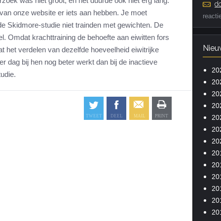
oek was niet groot, en het duurde ook niet erg lang.
do
van onze website er iets aan hebben. Je moet
reacti
de Skidmore-studie niet trainden met gewichten. De
l. Omdat krachttraining de behoefte aan eiwitten fors
Nieu
 het verdelen van dezelfde hoeveelheid eiwitrijke
r dag bij hen nog beter werkt dan bij de inactieve
20
tudie.
20
20
20
20
20
20
20
20
20
20
20
20