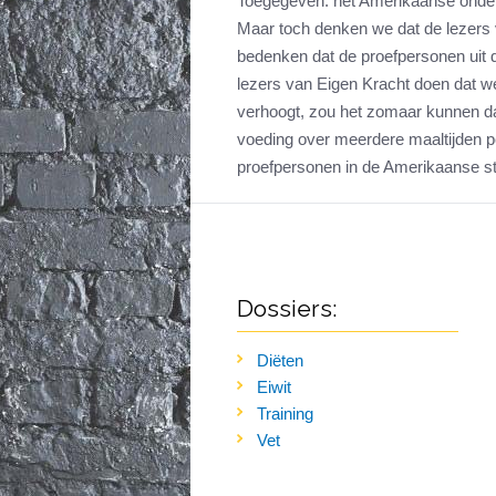
Toegegeven: het Amerikaanse onderz
Maar toch denken we dat de lezers 
bedenken dat de proefpersonen uit 
lezers van Eigen Kracht doen dat we
verhoogt, zou het zomaar kunnen dat
voeding over meerdere maaltijden pe
proefpersonen in de Amerikaanse s
Dossiers:
Diëten
Eiwit
Training
Vet