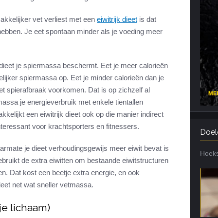
Cardiotraining
Nutriënt Timing
kkelijker vet verliest met een
eiwitrijk dieet
is dat
Hartslag en intensiteit
Voedingsfouten top 5
hebben. Je eet spontaan minder als je voeding meer
Combi van cardio en kracht
Veel gestelde vragen
Trainingsfouten top 10
k dieet je spiermassa beschermt. Eet je meer calorieën
Veel gestelde vragen
lijker spiermassa op. Eet je minder calorieën dan je
eet spierafbraak voorkomen. Dat is op zichzelf al
massa je energieverbruik met enkele tientallen
kelijkt een eiwitrijk dieet ook op die manier indirect
interessant voor krachtsporters en fitnessers.
Doel
armate je dieet verhoudingsgewijs meer eiwit bevat is
Hoeks
bruikt de extra eiwitten om bestaande eiwitstructuren
n. Dat kost een beetje extra energie, en ook
dieet net wat sneller vetmassa.
je lichaam)