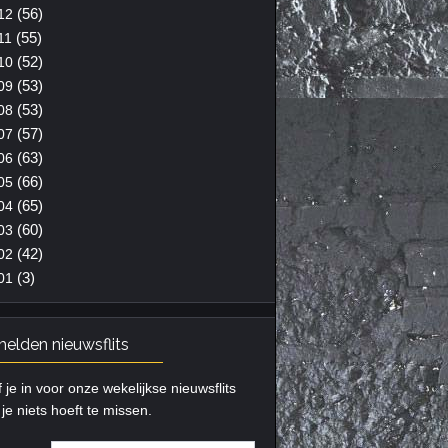
(56)
12
(55)
11
(52)
10
(53)
09
(53)
08
(57)
07
(63)
06
(66)
05
(65)
04
(60)
03
(42)
02
(3)
01
elden nieuwsflits
f je in voor onze wekelijkse nieuwsflits
je niets hoeft te missen.