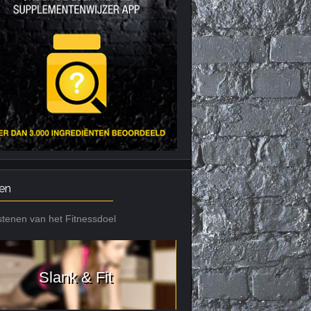
Nieuws archief
Citrus Aurantium
Tribulus Terrestris
Vitaminen en
mineralen
Weight Gainers
en
tenen van het Fitnessdoel
Slank & Fit