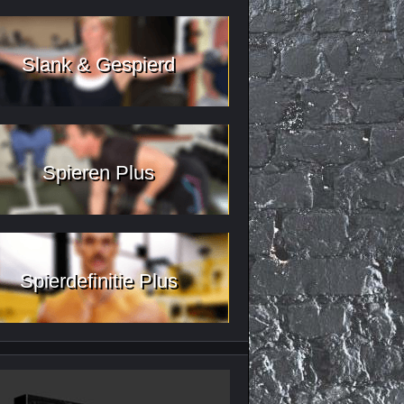
Slank & Gespierd
Spieren Plus
Spierdefinitie Plus