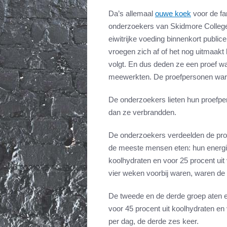
Da’s allemaal
ouwe koek
voor de fa
onderzoekers van Skidmore Colleg
eiwitrijke voeding binnenkort public
vroegen zich af of het nog uitmaakt h
volgt. En dus deden ze een proef w
meewerkten. De proefpersonen ware
De onderzoekers lieten hun proefpe
dan ze verbrandden.
De onderzoekers verdeelden de proe
de meeste mensen eten: hun energie 
koolhydraten en voor 25 procent uit
vier weken voorbij waren, waren de 
De tweede en de derde groep aten ei
voor 45 procent uit koolhydraten en 
per dag, de derde zes keer.