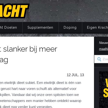
ht Doelen
Supplementen
Doping
Eigen Krach
Nieuw
 slanker bij meer
maalti
Trainingsprincipes
Principes
Belang van voeding
Wat is doping?
Principes
Eigen Kracht Fi
Ove
S
A
dag
Krachttraining
Training
Energie
Doping en de wet
Training
Her
Pr
Krachtoefeningen Benen
Voeding
Eiwitten
Nuchtere feiten over doping
Voeding
Ve
S
n
Krachtoefeningen Armen
Supplementen
Koolhydraten
Veel gestelde vragen
Supplementen
i
12 JUL. 13
Krachtoefeningen Borst
Herstel
Vetten
Herstel
in
n eiwitrijk dieet subiet. Een eiwitrijk dieet is één van
Krachtoefeningen Buik
Mentaal
Vocht
Mentaal
erust hart naar voren schuift als alternatief voor
ma
Krachtoefeningen Billen
Jaarprogramma
Vezels
Jaarprogramma
kpillen. Vandaar dat wij onze oren spitsten toen we
wetenschappers een manier hebben ontdekt waarop
Krachtoefeningen Rug
Vitaminen
jk dieet nog verder kunt vergroten.
Krachtoefeningen Schouders
Mineralen