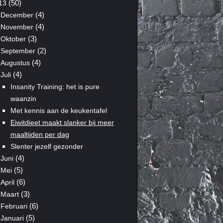
(50)
13
(4)
December
(4)
November
(3)
Oktober
(2)
September
(4)
Augustus
(4)
Juli
Insanity Training: het is pure
waanzin
Met kennis aan de keukentafel
Eiwitdieet maakt slanker bij meer
maaltijden per dag
Slenter jezelf gezonder
(4)
Juni
(5)
Mei
(6)
April
(3)
Maart
(6)
Februari
(5)
Januari