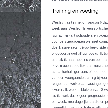
Training en voeding
Wesley traint in het off season 6 d
week aan. Wesley: ‘In een splitsche
rug, achterkant schouders en bicep
voor de spiergroepen wel met compo
doe ik supersets, bijvoorbeeld side 
ongeveer anderhalf uur bezig. Ik tr
gebruik ik naar het eind van een tra
Ik volg geen specifiek trainingssch
aantal herhalingen aan, of neem een
van een voorgaande training bijvoor
reageert en welke aanpassingen ge
leveren. Ik werk in blokken van 8 
als ik merk dat ik geen progressie m
per week, met dagelijks cardio en 
wedstrijd verminder ik de cardio en