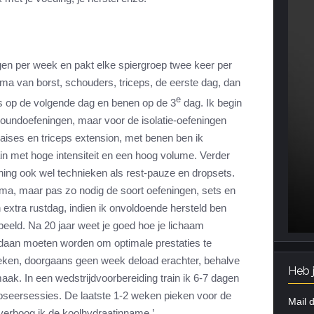
agen per week en pakt elke spiergroep twee keer per
ma van borst, schouders, triceps, de eerste dag, dan
e
s op de volgende dag en benen op de 3
dag. Ik begin
undoefeningen, maar voor de isolatie-oefeningen
raises en triceps extension, met benen ben ik
ain met hoge intensiteit en een hoog volume. Verder
ining ook wel technieken als rest-pauze en dropsets.
ema, maar pas zo nodig de soort oefeningen, sets en
 extra rustdag, indien ik onvoldoende hersteld ben
beeld. Na 20 jaar weet je goed hoe je lichaam
daan moeten worden om optimale prestaties te
weken, doorgaans geen week deload erachter, behalve
Heb 
aak. In een wedstrijdvoorbereiding train ik 6-7 dagen
poseersessies. De laatste 1-2 weken pieken voor de
Mail d
 verhoog ik de koolhydraatinname.’