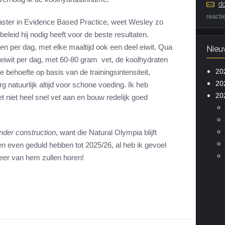
do
reacti
master in Evidence Based Practice, weet Wesley zo
eid hij nodig heeft voor de beste resultaten.
den per dag, met elke maaltijd ook een deel eiwit. Qua
Nieu
 eiwit per dag, met 60-80 gram vet, de koolhydraten
20
e behoefte op basis van de trainingsintensiteit,
20
rg natuurlijk altijd voor schone voeding. Ik heb
20
t niet heel snel vet aan en bouw redelijk goed
nder construction
, want die Natural Olympia blijft
en even geduld hebben tot 2025/26, al heb ik gevoel
eer van hem zullen horen!