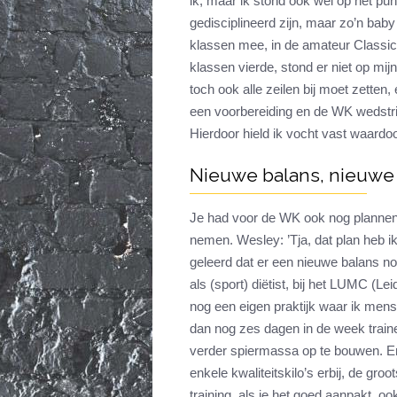
ik, maar ik stond ook wel op het pu
gedisciplineerd zijn, maar zo’n bab
klassen mee, in de amateur Classic 
klassen vierde, stond er niet op mij
toch ook alle zeilen bij moet zetten,
een voorbereiding en de WK wedstrijd
Hierdoor hield ik vocht vast waardoo
Nieuwe balans, nieuwe
Je had voor de WK ook nog plannen 
nemen. Wesley: ’Tja, dat plan heb i
geleerd dat er een nieuwe balans no
als (sport) diëtist, bij het LUMC (
nog een eigen praktijk waar ik mens
dan nog zes dagen in de week train
verder spiermassa op te bouwen. En 
enkele kwaliteitskilo’s erbij, de groot
training, als je het goed aanpakt, oo