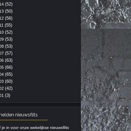
(52)
14
(50)
13
(56)
12
(55)
11
(52)
10
(53)
09
(53)
08
(57)
07
(63)
06
(66)
05
(65)
04
(60)
03
(42)
02
(3)
01
elden nieuwsflits
f je in voor onze wekelijkse nieuwsflits