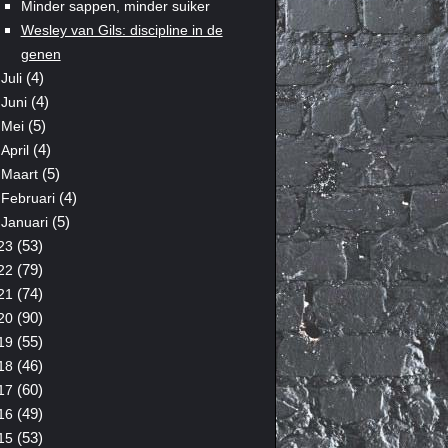
Minder sappen, minder suiker
Wesley van Gils: discipline in de
genen
(4)
Juli
(4)
Juni
(5)
Mei
(4)
April
(5)
Maart
(4)
Februari
(5)
Januari
(53)
23
(79)
22
(74)
21
(90)
20
(55)
19
(46)
18
(60)
17
(49)
16
(53)
15