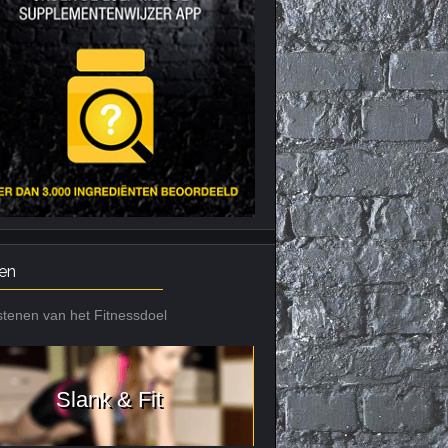
Nieuws archief
Citrus Aurantium
Tribulus Terrestris
Vitaminen en
mineralen
Weight Gainers
en
tenen van het Fitnessdoel
Slank & Fit