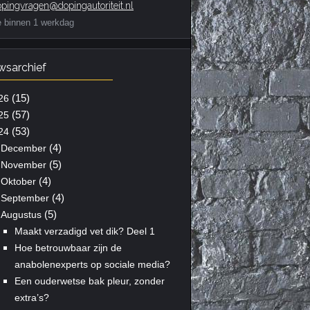
pingvragen@dopingautoriteit.nl
e binnen 1 werkdag
wsarchief
(15)
26
(57)
25
(53)
24
(4)
December
(5)
November
(4)
Oktober
(4)
September
(5)
Augustus
Maakt verzadigd vet dik? Deel 1
Hoe betrouwbaar zijn de
anabolenexperts op sociale media?
Een ouderwetse bak pleur, zonder
extra’s?