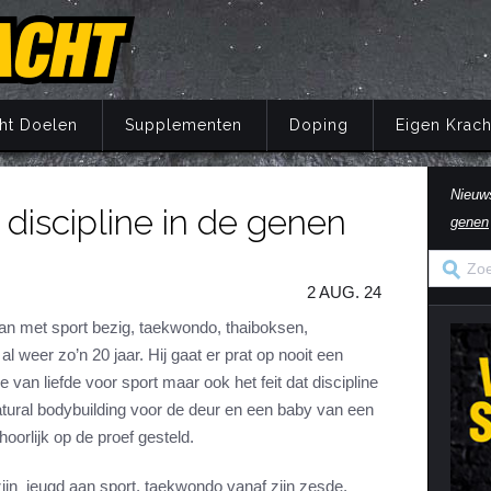
ht Doelen
Supplementen
Doping
Eigen Krach
Nieuw
 discipline in de genen
genen
Trainingsprincipes
Principes
Belang van voeding
Wat is doping?
Principes
Eigen Kracht Fi
Ove
S
A
Krachttraining
Training
Energie
Doping en de wet
Training
Her
Pr
2 AUG. 24
Krachtoefeningen Benen
Voeding
Eiwitten
Nuchtere feiten over doping
Voeding
Ve
S
n
Krachtoefeningen Armen
Supplementen
Koolhydraten
Veel gestelde vragen
Supplementen
aan met sport bezig, taekwondo, thaiboksen,
i
l weer zo’n 20 jaar. Hij gaat er prat op nooit een
Krachtoefeningen Borst
Herstel
Vetten
Herstel
in
e van liefde voor sport maar ook het feit dat discipline
Krachtoefeningen Buik
Mentaal
Vocht
Mentaal
tural bodybuilding voor de deur en een baby van een
ma
Krachtoefeningen Billen
Jaarprogramma
Vezels
Jaarprogramma
orlijk op de proef gesteld.
Krachtoefeningen Rug
Vitaminen
zijn jeugd aan sport, taekwondo vanaf zijn zesde,
Krachtoefeningen Schouders
Mineralen