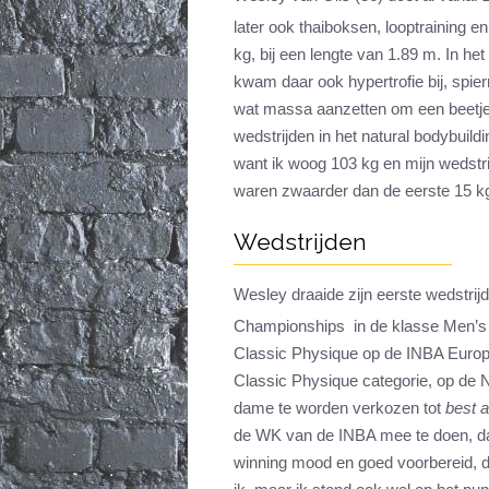
later ook thaiboksen, looptraining en
kg, bij een lengte van 1.89 m. In he
kwam daar ook hypertrofie bij, spie
wat massa aanzetten om een beetje 
wedstrijden in het natural bodybuild
want ik woog 103 kg en mijn wedstri
waren zwaarder dan de eerste 15 kg
Wedstrijden
Wesley draaide zijn eerste wedstrijd
Championships in de klasse Men’s
Classic Physique op de INBA Europe
Classic Physique categorie, op de
dame te worden verkozen tot
best a
de WK van de INBA mee te doen, da
winning mood en goed voorbereid, du