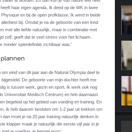
nt vader te worden. En dan kun je van nature wel heel
y heeft haar eigen agenda. Ik deed op de WK in twee
Physique en bij de open profklasse. Ik werd in beide
n allerbest bij. Omdat je na de geboorte van een kind
 en met alle liefde natuurlijk, maar in combinatie met
 zelf, geeft dat te veel stress voor het lichaam.
r minder spierdefinitie zichtbaar was.’
 plannen
om eind van dit jaar aan de Natural Olympia deel te
k bijgesteld. De geboorte van mijn dochter heeft me
dig is tussen werk, gezin en sport. Ik werk ook nog
Leids Universitair Medisch Centrum) en heb daarnaast
en begeleid op het gebied van voeding en training. En
en. Ik heb daarom besloten om 1-2 jaar uit trekken om
dan moet je na 20 jaar training natuurlijk denken in
ste klapper maak je natuurlijk die eerste vijf jaar in je
k met je voeding, je herstel enzo.’