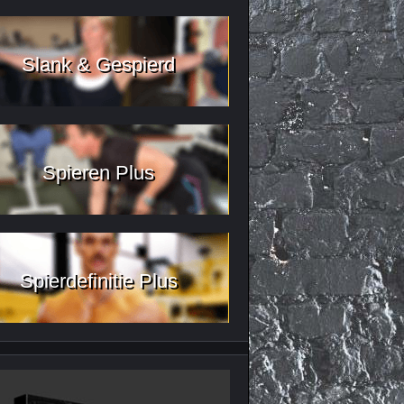
Slank & Gespierd
Spieren Plus
Spierdefinitie Plus