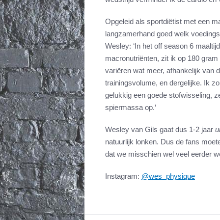
Opgeleid als sportdiëtist met een 
langzamerhand goed welk voedingsbel
Wesley: ‘In het off season 6 maaltij
macronutriënten, zit ik op 180 gram
variëren wat meer, afhankelijk van d
trainingsvolume, en dergelijke. Ik zo
gelukkig een goede stofwisseling, ze
spiermassa op.’
Wesley van Gils gaat dus 1-2 jaar
u
natuurlijk lonken. Dus de fans moet
dat we misschien wel veel eerder w
Instagram:
@wes_physique