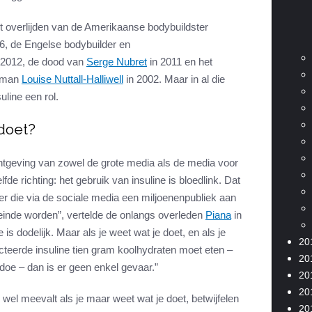
et overlijden van de Amerikaanse bodybuildster
6, de Engelse bodybuilder en
 2012, de dood van
Serge Nubret
in 2011 en het
woman
Louise Nuttall-Halliwell
in 2002. Maar in al die
uline een rol.
 doet?
htgeving van zowel de grote media als de media voor
fde richting: het gebruik van insuline is bloedlink. Dat
er die via de sociale media een miljoenenpubliek aan
e einde worden”, vertelde de onlangs overleden
Piana
in
ne is dodelijk. Maar als je weet wat je doet, en als je
20
ecteerde insuline tien gram koolhydraten moet eten –
20
 doe – dan is er geen enkel gevaar.”
20
20
wel meevalt als je maar weet wat je doet, betwijfelen
20