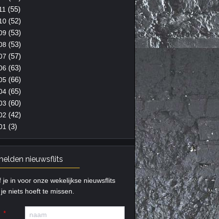
(55)
11
(52)
10
(53)
09
(53)
08
(57)
07
(63)
06
(66)
05
(65)
04
(60)
03
(42)
02
(3)
01
elden nieuwsflits
f je in voor onze wekelijkse nieuwsflits
je niets hoeft te missen.
m