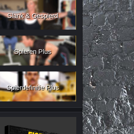
Slank & Gespierd
Spieren Plus
Spierdefinitie Plus