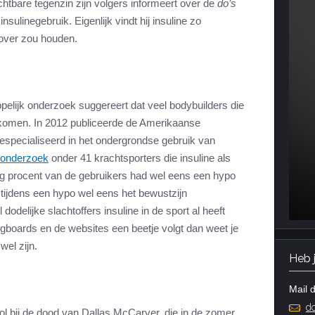
ichtbare tegenzin zijn volgers informeert over de
do’s
nsulinegebruik. Eigenlijk vindt hij insuline zo
nd over zou houden.
elijk onderzoek suggereert dat veel bodybuilders die
 komen. In 2012 publiceerde de Amerikaanse
 gespecialiseerd in het ondergrondse gebruik van
onderzoek
onder 41 krachtsporters die insuline als
tig procent van de gebruikers had wel eens een hypo
ijdens een hypo wel eens het bewustzijn
l dodelijke slachtoffers insuline in de sport al heeft
gboards en de websites een beetje volgt dan weet je
wel zijn.
Heb 
Mail d
do
rol bij de dood van Dallas McCarver, die in de zomer