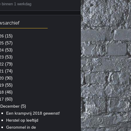
e binnen 1 werkdag
wsarchief
(15)
26
(57)
25
(53)
24
(53)
23
(79)
22
(74)
21
(90)
20
(55)
19
(46)
18
(60)
17
(5)
December
Een krampvrij 2018 gewenst!
Herstel op leeftijd
Gerommel in de