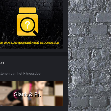
Nieuws archief
Citrus Aurantium
Tribulus Terrestris
Vitaminen en
mineralen
Weight Gainers
en
tenen van het Fitnessdoel
Slank & Fit