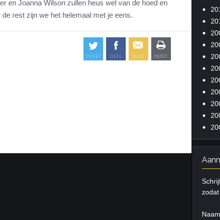
ver en Joanna Wilson zullen heus wel van de hoed en
20
de rest zijn we het helemaal met je eens.
20
20
20
20
20
20
20
20
20
20
Aanm
Schrij
zodat 
Naa