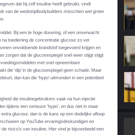
gegeven dat hij zelf insuline heeft gebruikt, vindt
iek van de wedstrijdbodybuilders misschien wel groter
er.
middel. Bij een te hoge dosering, of een onverwacht
 na toediening de concentratie glucose zo ver
hersenen onvoldoende brandstof toegevoerd krijgen en
an zorgen dat de glucosespiegel snel weer stijgt stijgt
re voedingsmiddelen met snel opneembare
akt die ‘dip’ in de glucosespiegel geen schade. Maar
gebeurt, dan kan die ‘hypo’ uitmonden in een potentieel
igheid die insulinegebruikers vaak na hun injectie
en tijdens een serieuze ‘hypo’, en dus niet in staat
 extra glucose, dan is de kans op een dodelijke afloop
arschuwen op YouTube ervaringsdeskundigen en
e risico’s van insuline. Hier vind je bijvoorbeeld een