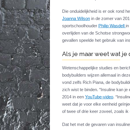
Die onduidelijkheid is er ook rond h
Joanna Wilson
in de zomer van 201
sportschoolhouder
Philip Wasdell
in
overlijden van de Schotse strong
gevallen speelde het gebruik van ins
Als je maar weet wat je
Wetenschappelijke studies en beric
bodybuilders wijzen allemaal in dezel
vond zelfs Rich Piana, de bodybuild
zich wist te binden. “Insuline kan j
2014 in een
YouTube-video
. “Insuli
weet dat je voor elke eenheid geïnj
of twee of drie keer zoveel, zoals ik
Dat het met de gevaren van insuline 