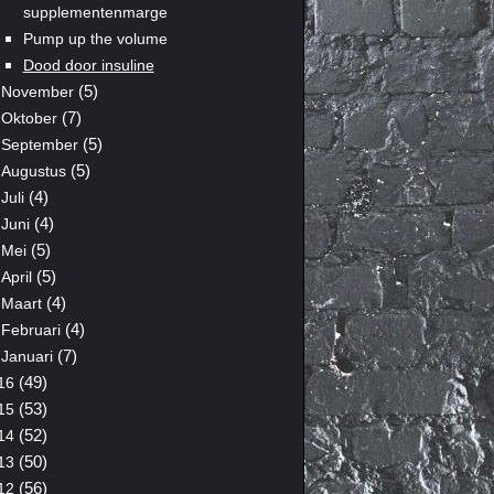
supplementenmarge
Pump up the volume
Dood door insuline
(5)
November
(7)
Oktober
(5)
September
(5)
Augustus
(4)
Juli
(4)
Juni
(5)
Mei
(5)
April
(4)
Maart
(4)
Februari
(7)
Januari
(49)
16
(53)
15
(52)
14
(50)
13
(56)
12