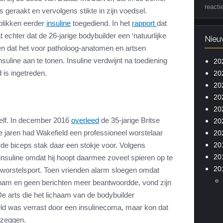
reacti
 geraakt en vervolgens stikte in zijn voedsel.
blikken eerder
insuline
toegediend. In het
rapport
dat
t echter dat de 26-jarige bodybuilder een ‘natuurlijke
Nieu
ken dat het voor patholoog-anatomen en artsen
nsuline aan te tonen. Insuline verdwijnt na toediening
20
 is ingetreden.
20
20
20
20
elf. In december 2016
overleed
de 35-jarige Britse
20
 jaren had Wakefield een professioneel worstelaar
20
20
de biceps stak daar een stokje voor. Volgens
20
nsuline omdat hij hoopt daarmee zoveel spieren op te
20
 worstelsport. Toen vrienden alarm sloegen omdat
opnam en geen berichten meer beantwoordde, vond zijn
e arts die het lichaam van de bodybuilder
ld was verrast door een insulinecoma, maar kon dat
 zeggen.