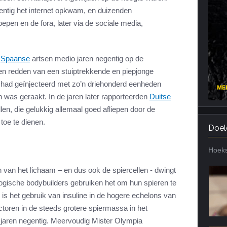
entig het internet opkwam, en duizenden
Cardiotraining
Nutriënt Timing
epen en de fora, later via de sociale media,
Hartslag en intensiteit
Voedingsfouten top 5
Combi van cardio en kracht
Veel gestelde vragen
e
Spaanse
artsen medio jaren negentig op de
Trainingsfouten top 10
en redden van een stuiptrekkende en piepjonge
Veel gestelde vragen
lf had geïnjecteerd met zo’n driehonderd eenheden
n was geraakt. In de jaren later rapporteerden
Duitse
len, die gelukkig allemaal goed afliepen door de
 toe te dienen.
Doel
Hoeks
n van het lichaam – en dus ook de spiercellen - dwingt
gische bodybuilders gebruiken het om hun spieren te
 is het gebruik van insuline in de hogere echelons van
ctoren in de steeds grotere spiermassa in het
e jaren negentig. Meervoudig Mister Olympia