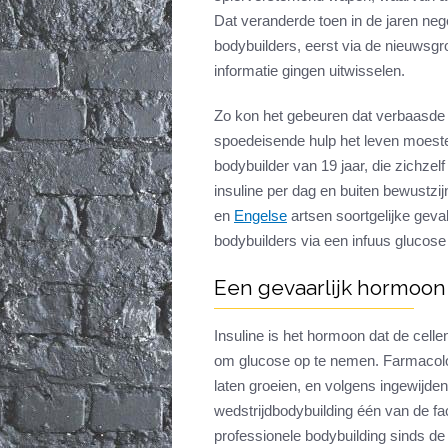
Dat veranderde toen in de jaren neg
bodybuilders, eerst via de nieuwsgro
informatie gingen uitwisselen.
Zo kon het gebeuren dat verbaasd
spoedeisende hulp het leven moest
bodybuilder van 19 jaar, die zichze
insuline per dag en buiten bewustzij
en
Engelse
artsen soortgelijke geval
bodybuilders via een infuus glucose
Een gevaarlijk hormoon
Insuline is het hormoon dat de celle
om glucose op te nemen. Farmacolo
laten groeien, en volgens ingewijden
wedstrijdbodybuilding één van de fa
professionele bodybuilding sinds d