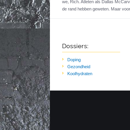
we, Rich. Atleten als Dallas McCar
de rand hebben geweten. Maar voor 
Dossiers:
Doping
Gezondheid
Koolhydraten