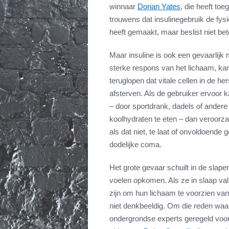
winnaar
Dorian Yates
, die heeft toe
trouwens dat insulinegebruik de fys
heeft gemaakt, maar beslist niet bet
Maar insuline is ook een gevaarlijk 
sterke respons van het lichaam, kan
teruglopen dat vitale cellen in de 
afsterven. Als de gebruiker ervoor k
– door sportdrank, dadels of ande
koolhydraten te eten – dan veroorza
als dat niet, te laat of onvoldoende 
dodelijke coma.
Het grote gevaar schuilt in de slaper
voelen opkomen. Als ze in slaap vall
zijn om hun lichaam te voorzien van
niet denkbeeldig. Om die reden wa
ondergrondse experts geregeld voor d