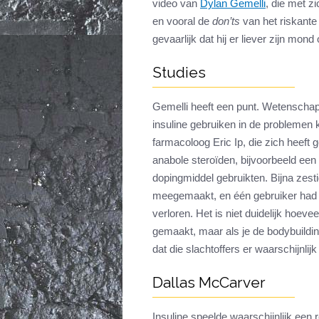
video van
Dylan Gemelli
, die met z
en vooral de
don’ts
van het riskante i
gevaarlijk dat hij er liever zijn mo
Studies
Gemelli heeft een punt. Wetenschapp
insuline gebruiken in de problemen
farmacoloog Eric Ip, die zich heeft
anabole steroïden, bijvoorbeeld een
dopingmiddel gebruikten. Bijna zes
meegemaakt, en één gebruiker had t
verloren. Het is niet duidelijk hoevee
gemaakt, maar als je de bodybuildin
dat die slachtoffers er waarschijnlijk 
Dallas McCarver
Insuline speelde waarschijnlijk een 