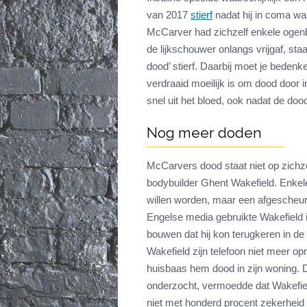
van 2017
stierf
nadat hij in coma was
McCarver had zichzelf enkele ogen
de lijkschouwer onlangs vrijgaf, staa
dood’ stierf. Daarbij moet je beden
verdraaid moeilijk is om dood door i
snel uit het bloed, ook nadat de dood
Nog meer doden
McCarvers dood staat niet op zichz
bodybuilder Ghent Wakefield. Enkele
willen worden, maar een afgescheur
Engelse media gebruikte Wakefield i
bouwen dat hij kon terugkeren in de
Wakefield zijn telefoon niet meer 
huisbaas hem dood in zijn woning. D
onderzocht, vermoedde dat Wakefie
niet met honderd procent zekerheid